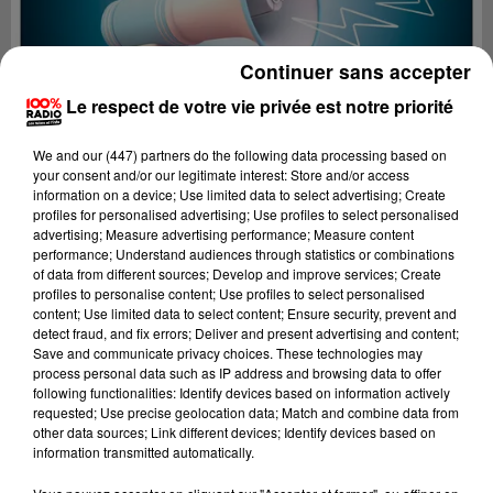
Continuer sans accepter
Le respect de votre vie privée est notre priorité
We and
our (447) partners
do the following data processing based on
your consent and/or our legitimate interest: Store and/or access
information on a device; Use limited data to select advertising; Create
profiles for personalised advertising; Use profiles to select personalised
advertising; Measure advertising performance; Measure content
performance; Understand audiences through statistics or combinations
of data from different sources; Develop and improve services; Create
profiles to personalise content; Use profiles to select personalised
content; Use limited data to select content; Ensure security, prevent and
Lecture (4 min 20 sec)
detect fraud, and fix errors; Deliver and present advertising and content;
Save and communicate privacy choices. These technologies may
process personal data such as IP address and browsing data to offer
following functionalities: Identify devices based on information actively
requested; Use precise geolocation data; Match and combine data from
100%
other data sources; Link different devices; Identify devices based on
information transmitted automatically.
100% Radio les infos de l'Ariege