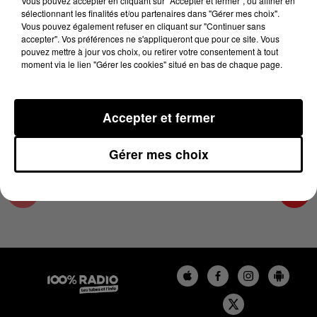
Vous pouvez accepter en cliquant sur "Accepter et fermer", ou affiner en
8 mai 2024 - 4 min 20 sec
sélectionnant les finalités et/ou partenaires dans "Gérer mes choix".
Vous pouvez également refuser en cliquant sur "Continuer sans
LES INFOS DE L'ARIEGE DU 08/05/2024 À
accepter". Vos préférences ne s'appliqueront que pour ce site. Vous
08H59
pouvez mettre à jour vos choix, ou retirer votre consentement à tout
moment via le lien "Gérer les cookies" situé en bas de chaque page.
Podcasts infos de l'Ariège
Accepter et fermer
Gérer mes choix