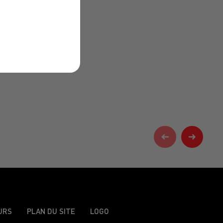
URS
PLAN DU SITE
LOGO