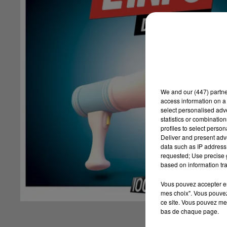
We and
our (447) partn
access information on a 
select personalised ad
statistics or combinatio
profiles to select person
Deliver and present adv
data such as IP address 
requested; Use precise g
based on information tra
Vous pouvez accepter en 
mes choix". Vous pouvez
ce site. Vous pouvez met
bas de chaque page.