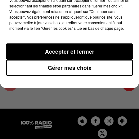
Vous pouvez accepter en cliquant sur "Accepter et fermer", ou affiner en
7 février 2025 - 4 min 18 sec
sélectionnant les finalités et/ou partenaires dans "Gérer mes choix".
Vous pouvez également refuser en cliquant sur "Continuer sans
LES INFOS DE L'ARIEGE DU 07/02/2025 À
accepter". Vos préférences ne s'appliqueront que pour ce site. Vous
08H30
pouvez mettre à jour vos choix, ou retirer votre consentement à tout
moment via le lien "Gérer les cookies" situé en bas de chaque page.
Podcasts infos de l'Ariège
Accepter et fermer
Gérer mes choix