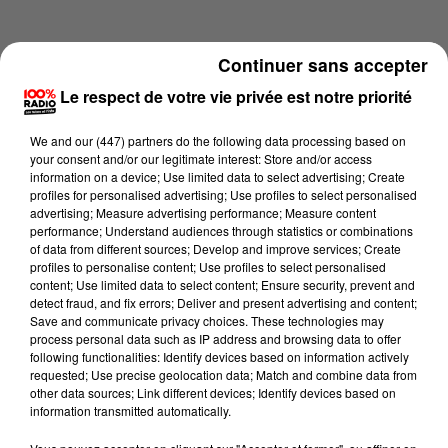
Continuer sans accepter
Le respect de votre vie privée est notre priorité
We and
our (447) partners
do the following data processing based on
your consent and/or our legitimate interest: Store and/or access
information on a device; Use limited data to select advertising; Create
profiles for personalised advertising; Use profiles to select personalised
advertising; Measure advertising performance; Measure content
performance; Understand audiences through statistics or combinations
of data from different sources; Develop and improve services; Create
profiles to personalise content; Use profiles to select personalised
content; Use limited data to select content; Ensure security, prevent and
Lecture (4 min 18 sec)
detect fraud, and fix errors; Deliver and present advertising and content;
Save and communicate privacy choices. These technologies may
process personal data such as IP address and browsing data to offer
following functionalities: Identify devices based on information actively
requested; Use precise geolocation data; Match and combine data from
100%
other data sources; Link different devices; Identify devices based on
information transmitted automatically.
100% Radio les infos de l'Ariege