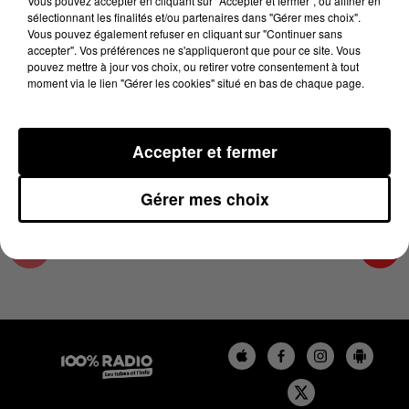
Vous pouvez accepter en cliquant sur "Accepter et fermer", ou affiner en
7 janvier 2025 - 2 min 21 sec
sélectionnant les finalités et/ou partenaires dans "Gérer mes choix".
Vous pouvez également refuser en cliquant sur "Continuer sans
LES INFOS DE L'ARIEGE DU 07/01/2025 À
accepter". Vos préférences ne s'appliqueront que pour ce site. Vous
12H00
pouvez mettre à jour vos choix, ou retirer votre consentement à tout
moment via le lien "Gérer les cookies" situé en bas de chaque page.
Podcasts infos de l'Ariège
Accepter et fermer
Gérer mes choix