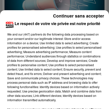
Continuer sans accepter
Le respect de votre vie privée est notre priorité
We and
our (447) partners
do the following data processing based on
your consent and/or our legitimate interest: Store and/or access
information on a device; Use limited data to select advertising; Create
profiles for personalised advertising; Use profiles to select personalised
advertising; Measure advertising performance; Measure content
performance; Understand audiences through statistics or combinations
of data from different sources; Develop and improve services; Create
profiles to personalise content; Use profiles to select personalised
content; Use limited data to select content; Ensure security, prevent and
Lecture (2 min 21 sec)
detect fraud, and fix errors; Deliver and present advertising and content;
Save and communicate privacy choices. These technologies may
process personal data such as IP address and browsing data to offer
following functionalities: Identify devices based on information actively
requested; Use precise geolocation data; Match and combine data from
100%
other data sources; Link different devices; Identify devices based on
information transmitted automatically.
100% Radio les infos de l'Ariege