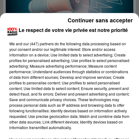
Continuer sans accepter
Le respect de votre vie privée est notre priorité
We and
our (447) partners
do the following data processing based on
your consent and/or our legitimate interest: Store and/or access
information on a device; Use limited data to select advertising; Create
profiles for personalised advertising; Use profiles to select personalised
advertising; Measure advertising performance; Measure content
performance; Understand audiences through statistics or combinations
of data from different sources; Develop and improve services; Create
profiles to personalise content; Use profiles to select personalised
content; Use limited data to select content; Ensure security, prevent and
Lecture (2 min 22 sec)
detect fraud, and fix errors; Deliver and present advertising and content;
Save and communicate privacy choices. These technologies may
process personal data such as IP address and browsing data to offer
following functionalities: Identify devices based on information actively
requested; Use precise geolocation data; Match and combine data from
100%
other data sources; Link different devices; Identify devices based on
information transmitted automatically.
100% Radio les infos de l'Ariege