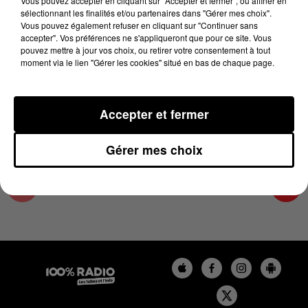
Vous pouvez accepter en cliquant sur "Accepter et fermer", ou affiner en
6 décembre 2023 - 2 min 22 sec
sélectionnant les finalités et/ou partenaires dans "Gérer mes choix".
Vous pouvez également refuser en cliquant sur "Continuer sans
LES INFOS DE L'ARIEGE DU 06/12/2023 À
accepter". Vos préférences ne s'appliqueront que pour ce site. Vous
11H00
pouvez mettre à jour vos choix, ou retirer votre consentement à tout
moment via le lien "Gérer les cookies" situé en bas de chaque page.
Podcasts infos de l'Ariège
Accepter et fermer
Gérer mes choix