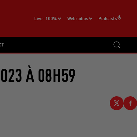
Live :
100%
Webradios
Podcasts
CT
2023 À 08H59