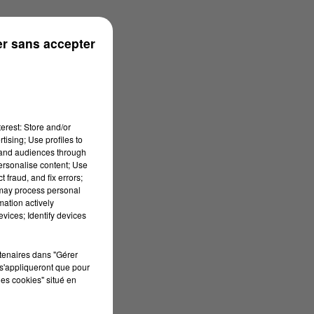
r sans accepter
erest: Store and/or
tising; Use profiles to
tand audiences through
personalise content; Use
 fraud, and fix errors;
 may process personal
mation actively
vices; Identify devices
rtenaires dans "Gérer
s'appliqueront que pour
les cookies" situé en