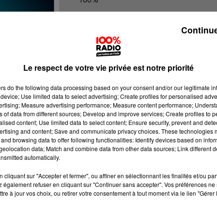
100% Radio les infos de l'Ariege
Continue
Le respect de votre vie privée est notre priorité
ers
do the following data processing based on your consent and/or our legitimate int
device; Use limited data to select advertising; Create profiles for personalised adver
vertising; Measure advertising performance; Measure content performance; Unders
ns of data from different sources; Develop and improve services; Create profiles to 
alised content; Use limited data to select content; Ensure security, prevent and detect
ertising and content; Save and communicate privacy choices. These technologies
and browsing data to offer following functionalities: Identify devices based on infor
eolocation data; Match and combine data from other data sources; Link different de
nsmitted automatically.
cliquant sur "Accepter et fermer", ou affiner en sélectionnant les finalités et/ou pa
 également refuser en cliquant sur "Continuer sans accepter". Vos préférences ne 
tre à jour vos choix, ou retirer votre consentement à tout moment via le lien "Gérer 