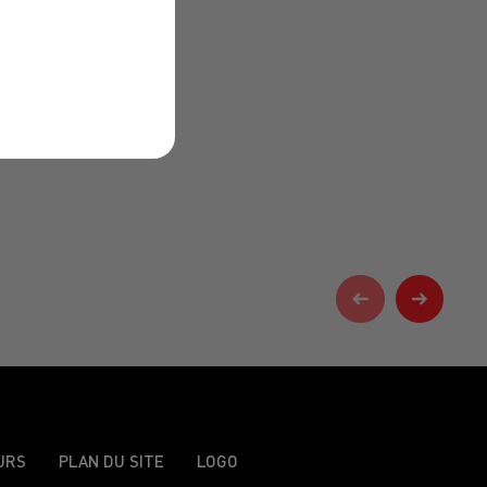
URS
PLAN DU SITE
LOGO