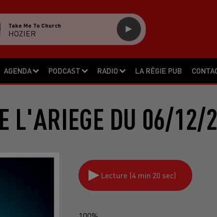
Take Me To Church
HOZIER
AGENDA
PODCAST
RADIO
LA RÉGIE PUB
CONTA
E L'ARIEGE DU 06/12/
Lecture (4 min 20 sec)
100%