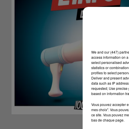
We and
our (447) partn
access information on a 
select personalised ad
statistics or combinatio
profiles to select person
Deliver and present adv
data such as IP address 
requested; Use precise g
based on information tra
Vous pouvez accepter en 
mes choix". Vous pouvez
ce site. Vous pouvez met
bas de chaque page.