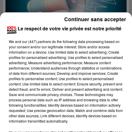
Continuer sans accepter
Le respect de votre vie privée est notre priorité
We and
our (447) partners
do the following data processing based on
your consent and/or our legitimate interest: Store and/or access
information on a device; Use limited data to select advertising; Create
profiles for personalised advertising; Use profiles to select personalised
advertising; Measure advertising performance; Measure content
performance; Understand audiences through statistics or combinations
of data from different sources; Develop and improve services; Create
profiles to personalise content; Use profiles to select personalised
content; Use limited data to select content; Ensure security, prevent and
Lecture (4 min 17 sec)
detect fraud, and fix errors; Deliver and present advertising and content;
Save and communicate privacy choices. These technologies may
process personal data such as IP address and browsing data to offer
following functionalities: Identify devices based on information actively
requested; Use precise geolocation data; Match and combine data from
100%
other data sources; Link different devices; Identify devices based on
information transmitted automatically.
100% Radio les infos de l'Ariege