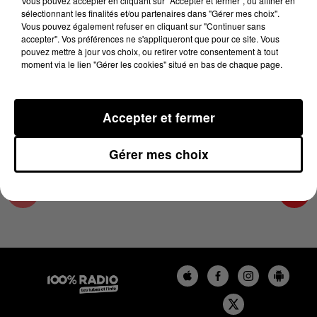
Vous pouvez accepter en cliquant sur "Accepter et fermer", ou affiner en
6 mai 2025 - 2 min 14 sec
sélectionnant les finalités et/ou partenaires dans "Gérer mes choix".
Vous pouvez également refuser en cliquant sur "Continuer sans
LES INFOS DE L'ARIEGE DU 06/05/2025 À
accepter". Vos préférences ne s'appliqueront que pour ce site. Vous
09H59
pouvez mettre à jour vos choix, ou retirer votre consentement à tout
moment via le lien "Gérer les cookies" situé en bas de chaque page.
Podcasts infos de l'Ariège
Accepter et fermer
Gérer mes choix