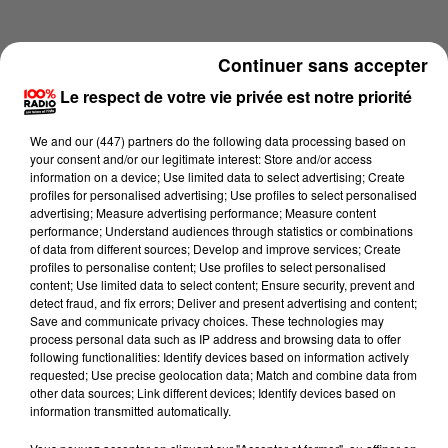
Continuer sans accepter
Le respect de votre vie privée est notre priorité
We and
our (447) partners
do the following data processing based on
your consent and/or our legitimate interest: Store and/or access
information on a device; Use limited data to select advertising; Create
profiles for personalised advertising; Use profiles to select personalised
advertising; Measure advertising performance; Measure content
performance; Understand audiences through statistics or combinations
of data from different sources; Develop and improve services; Create
profiles to personalise content; Use profiles to select personalised
content; Use limited data to select content; Ensure security, prevent and
Lecture (2 min 14 sec)
detect fraud, and fix errors; Deliver and present advertising and content;
Save and communicate privacy choices. These technologies may
process personal data such as IP address and browsing data to offer
following functionalities: Identify devices based on information actively
requested; Use precise geolocation data; Match and combine data from
100%
other data sources; Link different devices; Identify devices based on
information transmitted automatically.
100% Radio les infos de l'Ariege