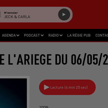
M'envoler
JECK & CARLA
AGENDA
PODCAST
RADIO
LA RÉGIE PUB
CONTA
E L'ARIEGE DU 06/05/
Lecture (4 min 25 sec)
100%