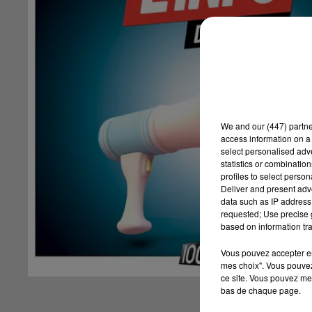
We and
our (447) partn
access information on a 
select personalised ad
statistics or combinatio
profiles to select person
Deliver and present adv
data such as IP address 
requested; Use precise g
based on information tra
Vous pouvez accepter en 
mes choix". Vous pouvez
ce site. Vous pouvez met
bas de chaque page.