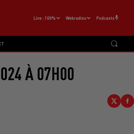
Live :
100%
Webradios
Podcasts
CT
2024 À 07H00