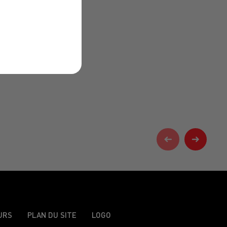
URS
PLAN DU SITE
LOGO