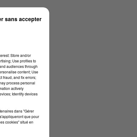
r sans accepter
erest: Store and/or
tising; Use profiles to
tand audiences through
personalise content; Use
 fraud, and fix errors;
 may process personal
mation actively
vices; Identify devices
rtenaires dans "Gérer
s'appliqueront que pour
les cookies" situé en