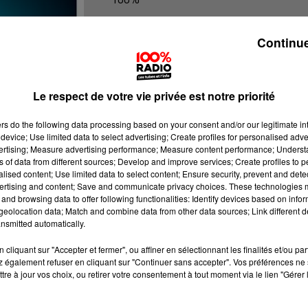
100% Radio les infos de l'Ariege
Continue
Le respect de votre vie privée est notre priorité
ers
do the following data processing based on your consent and/or our legitimate int
device; Use limited data to select advertising; Create profiles for personalised adver
vertising; Measure advertising performance; Measure content performance; Unders
ns of data from different sources; Develop and improve services; Create profiles to 
alised content; Use limited data to select content; Ensure security, prevent and detect
ertising and content; Save and communicate privacy choices. These technologies
and browsing data to offer following functionalities: Identify devices based on infor
eolocation data; Match and combine data from other data sources; Link different de
nsmitted automatically.
cliquant sur "Accepter et fermer", ou affiner en sélectionnant les finalités et/ou pa
 également refuser en cliquant sur "Continuer sans accepter". Vos préférences ne 
tre à jour vos choix, ou retirer votre consentement à tout moment via le lien "Gérer 