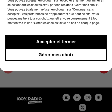
Vous pouvez accepter en cliquant sur "Accepter et fermer", ou affiner en
5 décembre 2023 - 4 min 10 sec
sélectionnant les finalités et/ou partenaires dans "Gérer mes choix".
Vous pouvez également refuser en cliquant sur "Continuer sans
LES INFOS DE L'ARIEGE DU 05/12/2023 À
accepter". Vos préférences ne s'appliqueront que pour ce site. Vous
07H30
pouvez mettre à jour vos choix, ou retirer votre consentement à tout
moment via le lien "Gérer les cookies" situé en bas de chaque page.
Podcasts infos de l'Ariège
Accepter et fermer
Gérer mes choix