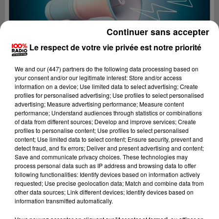
Continuer sans accepter
Le respect de votre vie privée est notre priorité
We and
our (447) partners
do the following data processing based on
your consent and/or our legitimate interest: Store and/or access
information on a device; Use limited data to select advertising; Create
profiles for personalised advertising; Use profiles to select personalised
advertising; Measure advertising performance; Measure content
performance; Understand audiences through statistics or combinations
of data from different sources; Develop and improve services; Create
profiles to personalise content; Use profiles to select personalised
content; Use limited data to select content; Ensure security, prevent and
Lecture (4 min 10 sec)
detect fraud, and fix errors; Deliver and present advertising and content;
Save and communicate privacy choices. These technologies may
process personal data such as IP address and browsing data to offer
following functionalities: Identify devices based on information actively
requested; Use precise geolocation data; Match and combine data from
100%
other data sources; Link different devices; Identify devices based on
information transmitted automatically.
100% Radio les infos de l'Ariege