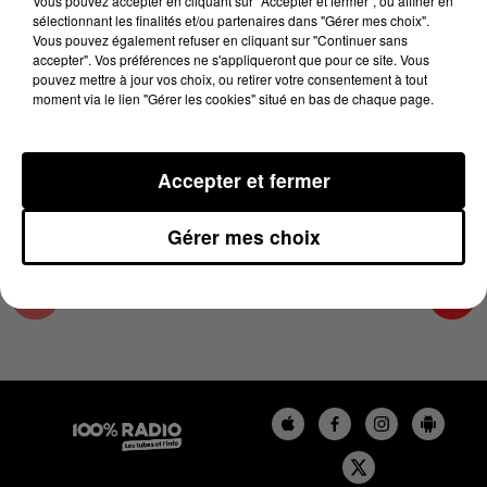
Vous pouvez accepter en cliquant sur "Accepter et fermer", ou affiner en
5 juin 2024 - 2 min 22 sec
sélectionnant les finalités et/ou partenaires dans "Gérer mes choix".
Vous pouvez également refuser en cliquant sur "Continuer sans
LES INFOS DE L'ARIEGE DU 05/06/2024 À
accepter". Vos préférences ne s'appliqueront que pour ce site. Vous
09H59
pouvez mettre à jour vos choix, ou retirer votre consentement à tout
moment via le lien "Gérer les cookies" situé en bas de chaque page.
Podcasts infos de l'Ariège
Accepter et fermer
Gérer mes choix