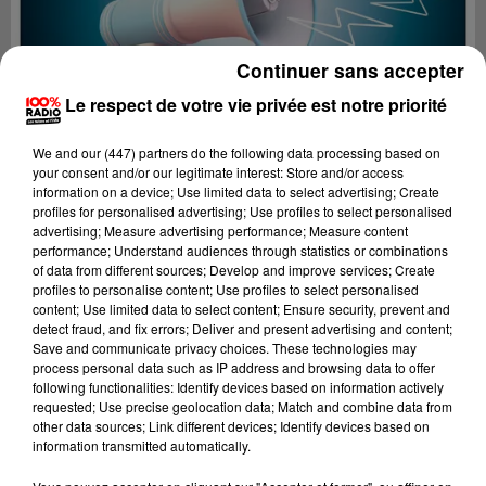
Continuer sans accepter
Le respect de votre vie privée est notre priorité
We and
our (447) partners
do the following data processing based on
your consent and/or our legitimate interest: Store and/or access
information on a device; Use limited data to select advertising; Create
profiles for personalised advertising; Use profiles to select personalised
advertising; Measure advertising performance; Measure content
performance; Understand audiences through statistics or combinations
of data from different sources; Develop and improve services; Create
profiles to personalise content; Use profiles to select personalised
content; Use limited data to select content; Ensure security, prevent and
Lecture (2 min 22 sec)
detect fraud, and fix errors; Deliver and present advertising and content;
Save and communicate privacy choices. These technologies may
process personal data such as IP address and browsing data to offer
following functionalities: Identify devices based on information actively
requested; Use precise geolocation data; Match and combine data from
100%
other data sources; Link different devices; Identify devices based on
information transmitted automatically.
100% Radio les infos de l'Ariege