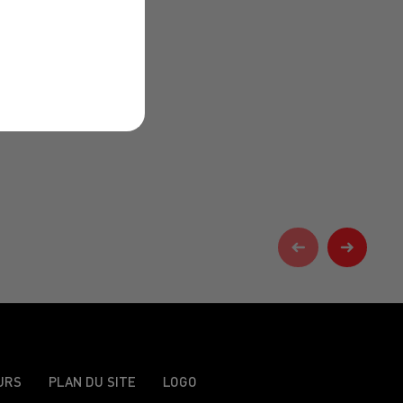
URS
PLAN DU SITE
LOGO