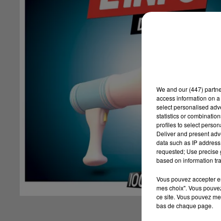
We and
our (447) partn
access information on a 
select personalised ad
statistics or combinatio
profiles to select person
Deliver and present adv
data such as IP address 
requested; Use precise g
based on information tra
Vous pouvez accepter en 
mes choix". Vous pouvez
ce site. Vous pouvez met
bas de chaque page.