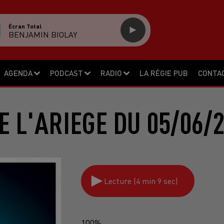
Écran Total
BENJAMIN BIOLAY
AGENDA
PODCAST
RADIO
LA RÉGIE PUB
CONTA
E L'ARIEGE DU 05/06/
Lecture (4 min 9 sec)
100%