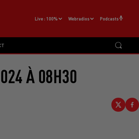
Live :
100%
Webradios
Podcasts
CT
2024 À 08H30