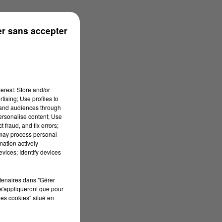
r sans accepter
erest: Store and/or
tising; Use profiles to
tand audiences through
personalise content; Use
 fraud, and fix errors;
 may process personal
mation actively
vices; Identify devices
rtenaires dans "Gérer
s'appliqueront que pour
les cookies" situé en