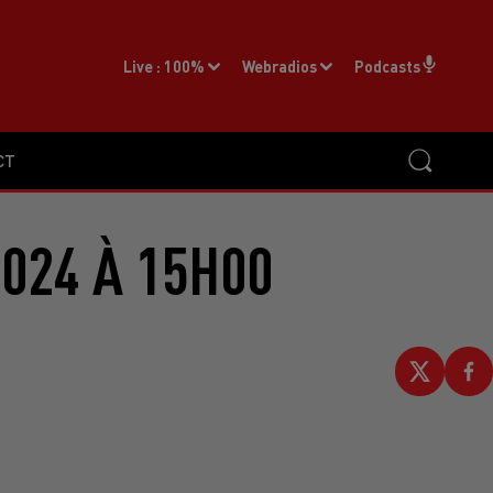
Live :
100%
Webradios
Podcasts
CT
2024 À 15H00