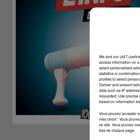
We and
our (447) partn
access information on a 
select personalised ad
statistics or combinatio
profiles to select person
Deliver and present adv
data such as IP address 
requested; Use precise g
based on information tra
Vous pouvez accepter en 
mes choix". Vous pouvez
ce site. Vous pouvez met
bas de chaque page.