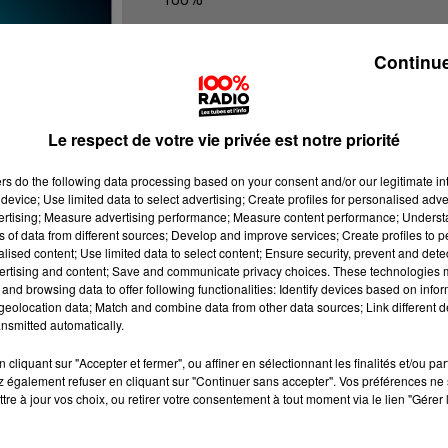
100% Radio les infos de l'Ariege
Continue
Le respect de votre vie privée est notre priorité
ers
do the following data processing based on your consent and/or our legitimate int
device; Use limited data to select advertising; Create profiles for personalised adver
vertising; Measure advertising performance; Measure content performance; Unders
ns of data from different sources; Develop and improve services; Create profiles to 
alised content; Use limited data to select content; Ensure security, prevent and detect
ertising and content; Save and communicate privacy choices. These technologies
and browsing data to offer following functionalities: Identify devices based on infor
eolocation data; Match and combine data from other data sources; Link different de
nsmitted automatically.
cliquant sur "Accepter et fermer", ou affiner en sélectionnant les finalités et/ou pa
 également refuser en cliquant sur "Continuer sans accepter". Vos préférences ne 
tre à jour vos choix, ou retirer votre consentement à tout moment via le lien "Gérer 