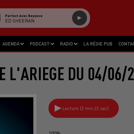
Perfect Avec Beyonce
ED SHEERAN
AGENDA
PODCAST
RADIO
LA RÉGIE PUB
CONTA
E L'ARIEGE DU 04/06/
Lecture (2 min 22 sec)
100%