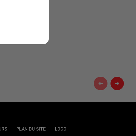
URS
PLAN DU SITE
LOGO