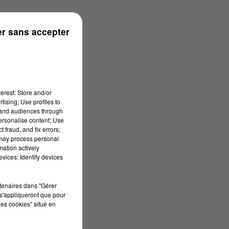
r sans accepter
erest: Store and/or
tising; Use profiles to
tand audiences through
personalise content; Use
 fraud, and fix errors;
 may process personal
mation actively
vices; Identify devices
rtenaires dans "Gérer
s'appliqueront que pour
les cookies" situé en