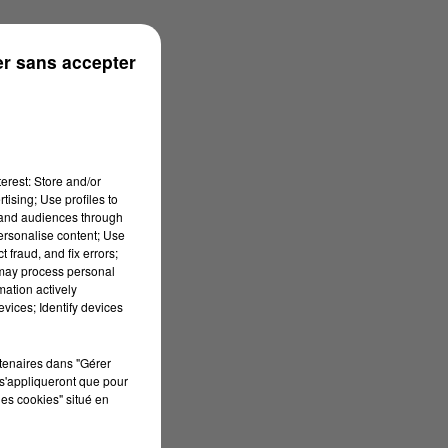
r sans accepter
erest: Store and/or
tising; Use profiles to
tand audiences through
personalise content; Use
 fraud, and fix errors;
 may process personal
mation actively
vices; Identify devices
rtenaires dans "Gérer
s'appliqueront que pour
les cookies" situé en