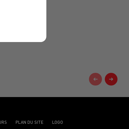
URS
PLAN DU SITE
LOGO