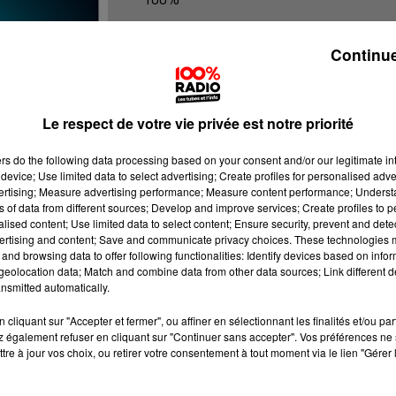
100% Radio les infos de l'Ariege
Continue
Le respect de votre vie privée est notre priorité
ers
do the following data processing based on your consent and/or our legitimate int
device; Use limited data to select advertising; Create profiles for personalised adver
vertising; Measure advertising performance; Measure content performance; Unders
ns of data from different sources; Develop and improve services; Create profiles to 
alised content; Use limited data to select content; Ensure security, prevent and detect
ertising and content; Save and communicate privacy choices. These technologies
and browsing data to offer following functionalities: Identify devices based on infor
eolocation data; Match and combine data from other data sources; Link different de
nsmitted automatically.
cliquant sur "Accepter et fermer", ou affiner en sélectionnant les finalités et/ou pa
 également refuser en cliquant sur "Continuer sans accepter". Vos préférences ne 
tre à jour vos choix, ou retirer votre consentement à tout moment via le lien "Gérer 