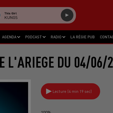
This Girl
KUNGS
AGENDA
PODCAST
RADIO
LA RÉGIE PUB
CONTA
E L'ARIEGE DU 04/06/
Lecture (4 min 19 sec)
100%