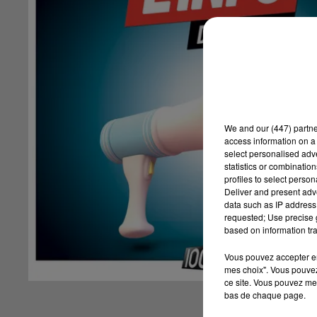
We and
our (447) partn
access information on a 
select personalised ad
statistics or combinatio
profiles to select person
Deliver and present adv
data such as IP address 
requested; Use precise g
based on information tra
Vous pouvez accepter en 
mes choix". Vous pouvez
ce site. Vous pouvez met
bas de chaque page.