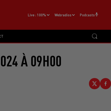
Live :
100%
Webradios
Podcasts
CT
2024 À 09H00