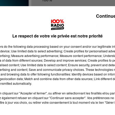
100% Radio les infos de l'Ariege
Continue
Le respect de votre vie privée est notre priorité
ers
do the following data processing based on your consent and/or our legitimate int
device; Use limited data to select advertising; Create profiles for personalised adver
vertising; Measure advertising performance; Measure content performance; Unders
ns of data from different sources; Develop and improve services; Create profiles to 
alised content; Use limited data to select content; Ensure security, prevent and detect
ertising and content; Save and communicate privacy choices. These technologies
and browsing data to offer following functionalities: Identify devices based on infor
eolocation data; Match and combine data from other data sources; Link different de
nsmitted automatically.
cliquant sur "Accepter et fermer", ou affiner en sélectionnant les finalités et/ou pa
 également refuser en cliquant sur "Continuer sans accepter". Vos préférences ne 
tre à jour vos choix, ou retirer votre consentement à tout moment via le lien "Gérer 