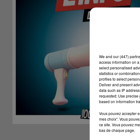
We and
our (447) partn
access information on a 
select personalised ad
statistics or combinatio
profiles to select person
Deliver and present adv
data such as IP address 
requested; Use precise g
based on information tra
Vous pouvez accepter en 
mes choix". Vous pouvez
ce site. Vous pouvez met
bas de chaque page.