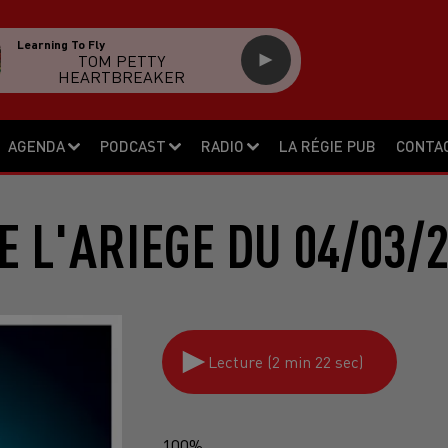
Learning To Fly
TOM PETTY
HEARTBREAKER
AGENDA
PODCAST
RADIO
LA RÉGIE PUB
CONTA
E L'ARIEGE DU 04/03/
Lecture (2 min 22 sec)
100%