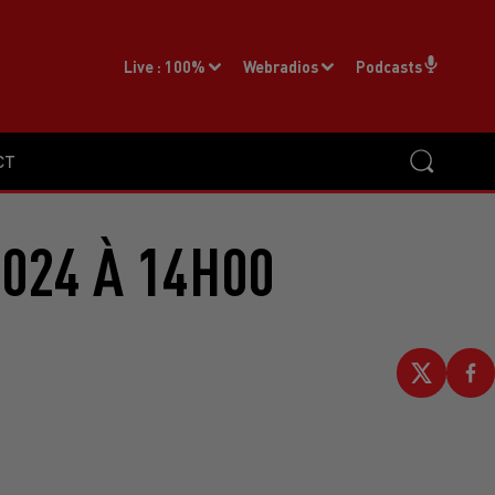
Live :
100%
Webradios
Podcasts
CT
2024 À 14H00