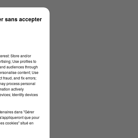
r sans accepter
erest: Store and/or
tising; Use profiles to
tand audiences through
personalise content; Use
 fraud, and fix errors;
 may process personal
mation actively
vices; Identify devices
rtenaires dans "Gérer
s'appliqueront que pour
les cookies" situé en