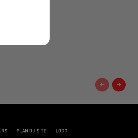
URS
PLAN DU SITE
LOGO