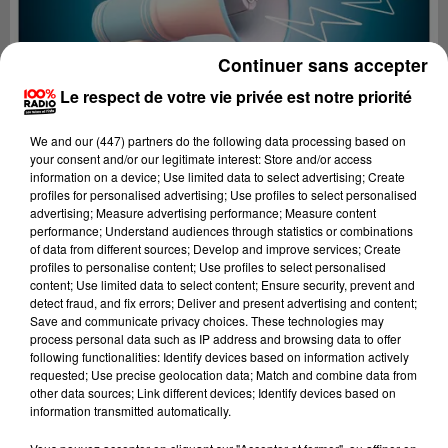
Continuer sans accepter
Le respect de votre vie privée est notre priorité
We and
our (447) partners
do the following data processing based on
your consent and/or our legitimate interest: Store and/or access
information on a device; Use limited data to select advertising; Create
profiles for personalised advertising; Use profiles to select personalised
advertising; Measure advertising performance; Measure content
performance; Understand audiences through statistics or combinations
of data from different sources; Develop and improve services; Create
profiles to personalise content; Use profiles to select personalised
content; Use limited data to select content; Ensure security, prevent and
Lecture (4 min 25 sec)
detect fraud, and fix errors; Deliver and present advertising and content;
Save and communicate privacy choices. These technologies may
process personal data such as IP address and browsing data to offer
following functionalities: Identify devices based on information actively
requested; Use precise geolocation data; Match and combine data from
100%
other data sources; Link different devices; Identify devices based on
information transmitted automatically.
100% Radio les infos de l'Ariege