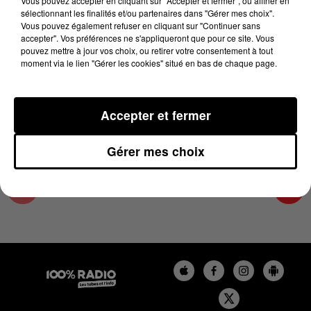
Vous pouvez accepter en cliquant sur "Accepter et fermer", ou affiner en
3 juin 2024 - 4 min 25 sec
sélectionnant les finalités et/ou partenaires dans "Gérer mes choix".
Vous pouvez également refuser en cliquant sur "Continuer sans
LES INFOS DE L'ARIEGE DU 03/06/2024 À
accepter". Vos préférences ne s'appliqueront que pour ce site. Vous
08H00
pouvez mettre à jour vos choix, ou retirer votre consentement à tout
moment via le lien "Gérer les cookies" situé en bas de chaque page.
Podcasts infos de l'Ariège
Accepter et fermer
Gérer mes choix