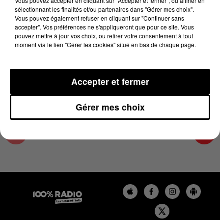
Vous pouvez accepter en cliquant sur "Accepter et fermer", ou affiner en
3 juin 2024 - 4 min 7 sec
sélectionnant les finalités et/ou partenaires dans "Gérer mes choix".
Vous pouvez également refuser en cliquant sur "Continuer sans
LES INFOS DE L'ARIEGE DU 03/06/2024 À
accepter". Vos préférences ne s'appliqueront que pour ce site. Vous
07H31
pouvez mettre à jour vos choix, ou retirer votre consentement à tout
moment via le lien "Gérer les cookies" situé en bas de chaque page.
Podcasts infos de l'Ariège
Accepter et fermer
Gérer mes choix