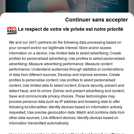
Continuer sans accepter
Le respect de votre vie privée est notre priorité
We and
our (447) partners
do the following data processing based on
your consent and/or our legitimate interest: Store and/or access
information on a device; Use limited data to select advertising; Create
profiles for personalised advertising; Use profiles to select personalised
advertising; Measure advertising performance; Measure content
performance; Understand audiences through statistics or combinations
of data from different sources; Develop and improve services; Create
profiles to personalise content; Use profiles to select personalised
content; Use limited data to select content; Ensure security, prevent and
Lecture (4 min 7 sec)
detect fraud, and fix errors; Deliver and present advertising and content;
Save and communicate privacy choices. These technologies may
process personal data such as IP address and browsing data to offer
following functionalities: Identify devices based on information actively
requested; Use precise geolocation data; Match and combine data from
100%
other data sources; Link different devices; Identify devices based on
information transmitted automatically.
100% Radio les infos de l'Ariege