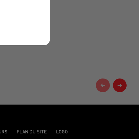
URS
PLAN DU SITE
LOGO