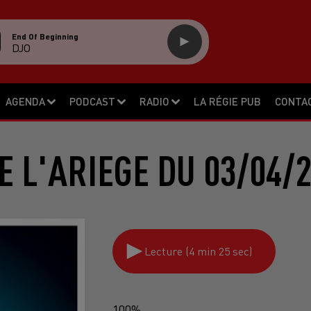
End Of Beginning
DJO
AGENDA
PODCAST
RADIO
LA RÉGIE PUB
CONTA
E L'ARIEGE DU 03/04/
Lecture (4 min 25 sec)
100%