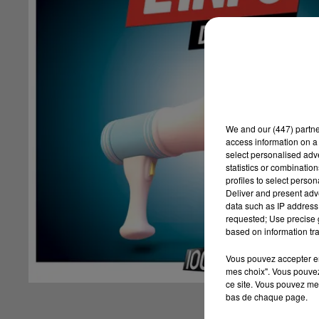
We and
our (447) partn
access information on a 
select personalised ad
statistics or combinatio
profiles to select person
Deliver and present adv
data such as IP address 
requested; Use precise g
based on information tra
Vous pouvez accepter en 
mes choix". Vous pouvez
ce site. Vous pouvez met
bas de chaque page.