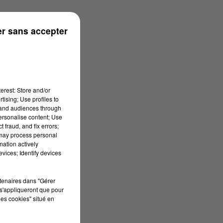
r sans accepter
erest: Store and/or
tising; Use profiles to
tand audiences through
personalise content; Use
 fraud, and fix errors;
 may process personal
mation actively
vices; Identify devices
rtenaires dans "Gérer
s'appliqueront que pour
les cookies" situé en