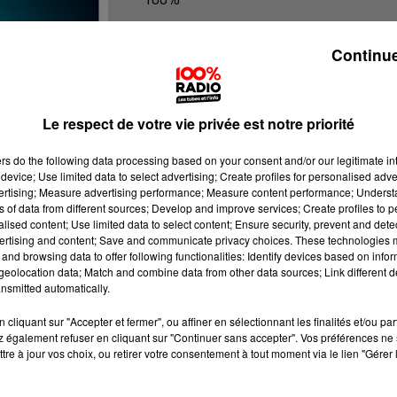
100% Radio les infos de l'Ariege
Continue
Le respect de votre vie privée est notre priorité
ers
do the following data processing based on your consent and/or our legitimate int
device; Use limited data to select advertising; Create profiles for personalised adver
vertising; Measure advertising performance; Measure content performance; Unders
ns of data from different sources; Develop and improve services; Create profiles to 
alised content; Use limited data to select content; Ensure security, prevent and detect
ertising and content; Save and communicate privacy choices. These technologies
and browsing data to offer following functionalities: Identify devices based on infor
eolocation data; Match and combine data from other data sources; Link different de
nsmitted automatically.
cliquant sur "Accepter et fermer", ou affiner en sélectionnant les finalités et/ou pa
 également refuser en cliquant sur "Continuer sans accepter". Vos préférences ne 
tre à jour vos choix, ou retirer votre consentement à tout moment via le lien "Gérer 