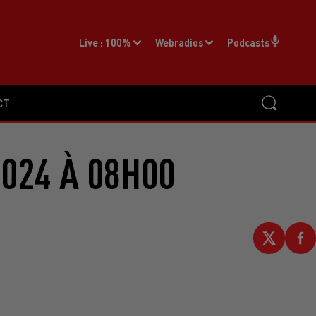
Live :
100%
Webradios
Podcasts
CT
2024 À 08H00