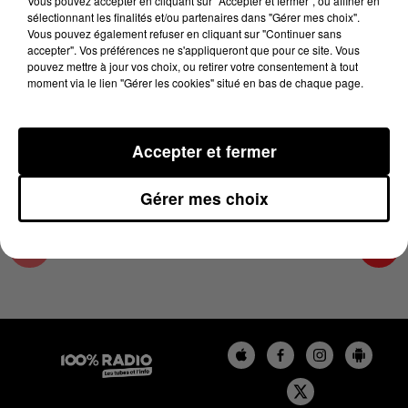
Vous pouvez accepter en cliquant sur "Accepter et fermer", ou affiner en
2 août 2024 - 2 min 23 sec
sélectionnant les finalités et/ou partenaires dans "Gérer mes choix".
Vous pouvez également refuser en cliquant sur "Continuer sans
LES INFOS DE L'ARIEGE DU 02/08/2024 À
accepter". Vos préférences ne s'appliqueront que pour ce site. Vous
12H01
pouvez mettre à jour vos choix, ou retirer votre consentement à tout
moment via le lien "Gérer les cookies" situé en bas de chaque page.
Podcasts infos de l'Ariège
Accepter et fermer
Gérer mes choix