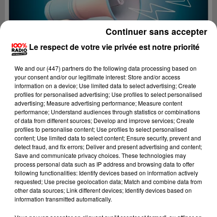
Continuer sans accepter
Le respect de votre vie privée est notre priorité
We and
our (447) partners
do the following data processing based on
your consent and/or our legitimate interest: Store and/or access
information on a device; Use limited data to select advertising; Create
profiles for personalised advertising; Use profiles to select personalised
advertising; Measure advertising performance; Measure content
performance; Understand audiences through statistics or combinations
of data from different sources; Develop and improve services; Create
profiles to personalise content; Use profiles to select personalised
content; Use limited data to select content; Ensure security, prevent and
Lecture (2 min 23 sec)
detect fraud, and fix errors; Deliver and present advertising and content;
Save and communicate privacy choices. These technologies may
process personal data such as IP address and browsing data to offer
following functionalities: Identify devices based on information actively
requested; Use precise geolocation data; Match and combine data from
100%
other data sources; Link different devices; Identify devices based on
information transmitted automatically.
100% Radio les infos de l'Ariege