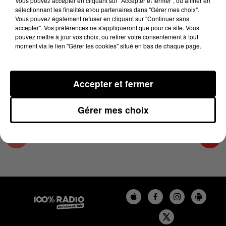
Vous pouvez accepter en cliquant sur "Accepter et fermer", ou affiner en
2 avril 2025 - 2 min 14 sec
sélectionnant les finalités et/ou partenaires dans "Gérer mes choix".
Vous pouvez également refuser en cliquant sur "Continuer sans
LES INFOS DE L'ARIEGE DU 02/04/2025 À
accepter". Vos préférences ne s'appliqueront que pour ce site. Vous
10H00
pouvez mettre à jour vos choix, ou retirer votre consentement à tout
moment via le lien "Gérer les cookies" situé en bas de chaque page.
Podcasts infos de l'Ariège
Accepter et fermer
Gérer mes choix