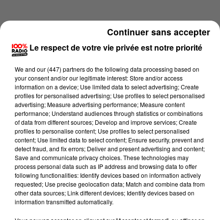
Continuer sans accepter
Le respect de votre vie privée est notre priorité
We and
our (447) partners
do the following data processing based on
your consent and/or our legitimate interest: Store and/or access
information on a device; Use limited data to select advertising; Create
profiles for personalised advertising; Use profiles to select personalised
advertising; Measure advertising performance; Measure content
performance; Understand audiences through statistics or combinations
of data from different sources; Develop and improve services; Create
profiles to personalise content; Use profiles to select personalised
content; Use limited data to select content; Ensure security, prevent and
Lecture (2 min 14 sec)
detect fraud, and fix errors; Deliver and present advertising and content;
Save and communicate privacy choices. These technologies may
process personal data such as IP address and browsing data to offer
following functionalities: Identify devices based on information actively
requested; Use precise geolocation data; Match and combine data from
100%
other data sources; Link different devices; Identify devices based on
information transmitted automatically.
100% Radio les infos de l'Ariege