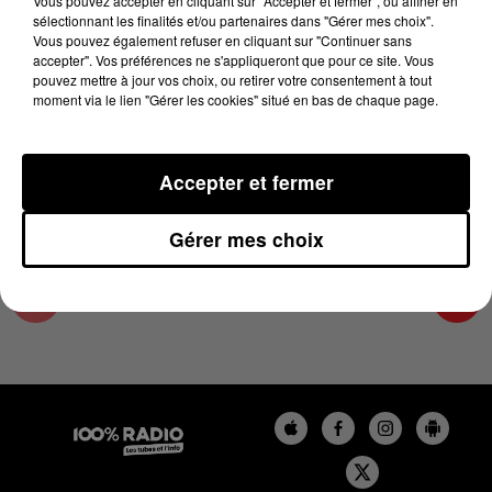
Vous pouvez accepter en cliquant sur "Accepter et fermer", ou affiner en
2 avril 2024 - 2 min 22 sec
sélectionnant les finalités et/ou partenaires dans "Gérer mes choix".
Vous pouvez également refuser en cliquant sur "Continuer sans
LES INFOS DE L'ARIEGE DU 02/04/2024 À
accepter". Vos préférences ne s'appliqueront que pour ce site. Vous
15H00
pouvez mettre à jour vos choix, ou retirer votre consentement à tout
moment via le lien "Gérer les cookies" situé en bas de chaque page.
Podcasts infos de l'Ariège
Accepter et fermer
Gérer mes choix