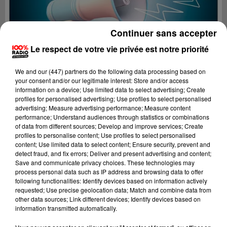
Continuer sans accepter
Le respect de votre vie privée est notre priorité
We and
our (447) partners
do the following data processing based on
your consent and/or our legitimate interest: Store and/or access
information on a device; Use limited data to select advertising; Create
profiles for personalised advertising; Use profiles to select personalised
advertising; Measure advertising performance; Measure content
performance; Understand audiences through statistics or combinations
of data from different sources; Develop and improve services; Create
profiles to personalise content; Use profiles to select personalised
content; Use limited data to select content; Ensure security, prevent and
Lecture (2 min 22 sec)
detect fraud, and fix errors; Deliver and present advertising and content;
Save and communicate privacy choices. These technologies may
process personal data such as IP address and browsing data to offer
following functionalities: Identify devices based on information actively
requested; Use precise geolocation data; Match and combine data from
100%
other data sources; Link different devices; Identify devices based on
information transmitted automatically.
100% Radio les infos de l'Ariege