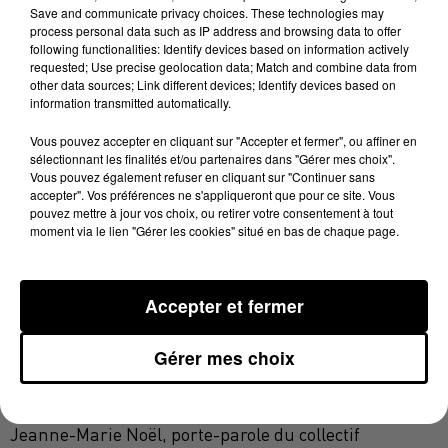
d'évoquer l'avenir de la piscine municipale
. Pour
Save and communicate privacy choices. These technologies may
rappel le conseil municipal a voté en avril dernier la
process personal data such as IP address and browsing data to offer
following functionalities: Identify devices based on information actively
fermeture de cette piscine pour la période estivale
requested; Use precise geolocation data; Match and combine data from
faute de moyens pour pouvoir réaliser les travaux
other data sources; Link different devices; Identify devices based on
information transmitted automatically.
le collectif a
nécéssaires. Pendant près d'une heure
tenté de convaincre le maire de revenir sur cette
Vous pouvez accepter en cliquant sur "Accepter et fermer", ou affiner en
décision, en vain.
sélectionnant les finalités et/ou partenaires dans "Gérer mes choix".
Vous pouvez également refuser en cliquant sur "Continuer sans
accepter". Vos préférences ne s'appliqueront que pour ce site. Vous
Le maire d'Elne Yves Barniol.
pouvez mettre à jour vos choix, ou retirer votre consentement à tout
moment via le lien "Gérer les cookies" situé en bas de chaque page.
Yves Barniol, maire d'Elne
Accepter et fermer
Un entretien qui s'achève donc sur un statu quo. De
son côté le collectif ne semble pas vraiment convaincu
Gérer mes choix
et garde toujours autant d'incertitudes quant à
l'avenir de la piscine.
Jeanne-Marie Noël, porte-parole du collectif