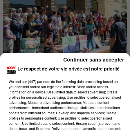
Continuer sans accepter
Publié : 28 juin 2018 à 10h03
Le respect de votre vie privée est notre priorité
Brassards, bouets, maillots de bain mais surtout
We and
our (447) partners
do the following data processing based on
sifflets et tambourins pour se faire entendre. Les
your consent and/or our legitimate interest: Store and/or access
membres du collectif "Sauvons la piscine d'Elne se
information on a device; Use limited data to select advertising; Create
profiles for personalised advertising; Use profiles to select personalised
sont mobilisés hier devant la mairie. Ils étaient
advertising; Measure advertising performance; Measure content
environ une quarantaine à se rassembler en fin de
performance; Understand audiences through statistics or combinations
of data from different sources; Develop and improve services; Create
une
matinée, alors que pendant ce temps-là
profiles to personalise content; Use profiles to select personalised
délégation était reçue dans le bureau du maire afin
content; Use limited data to select content; Ensure security, prevent and
detect fraud, and fix errors; Deliver and present advertising and content;