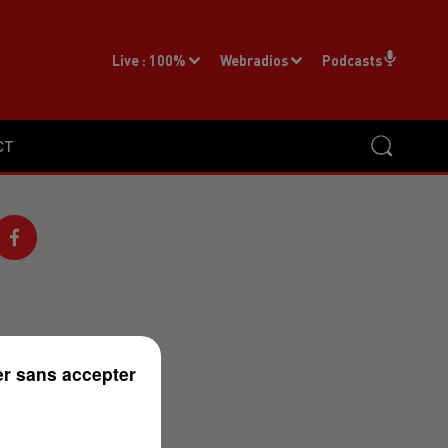
Live :
100%
Webradios
Podcasts
CT
r sans accepter