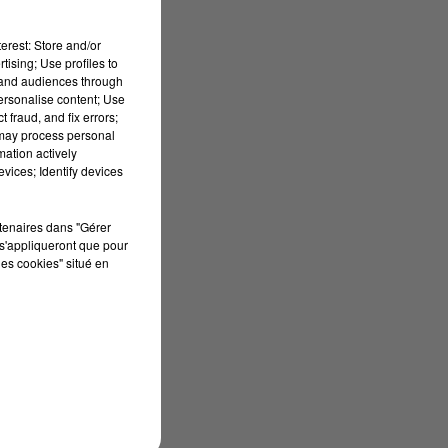
erest: Store and/or
tising; Use profiles to
t
tand audiences through
personalise content; Use
 fraud, and fix errors;
 may process personal
mation actively
vices; Identify devices
a
rtenaires dans "Gérer
s
s'appliqueront que pour
les cookies" situé en