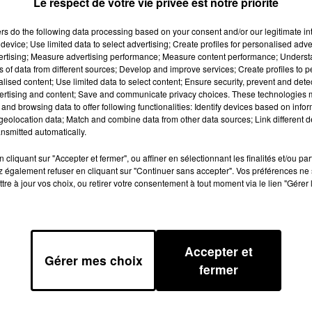
Le respect de votre vie privée est notre priorité
il Général du Tarn à Albi. Les
ers
do the following data processing based on your consent and/or our legitimate int
t envahi dans la matinée les locaux,
device; Use limited data to select advertising; Create profiles for personalised adver
 Des murs ont été tagués et notammen
vertising; Measure advertising performance; Measure content performance; Unders
ns of data from different sources; Develop and improve services; Create profiles to 
s plantes présentes dans les couloirs
alised content; Use limited data to select content; Ensure security, prevent and detect
 s'est faite de façon musclée. Un
ertising and content; Save and communicate privacy choices. These technologies
and browsing data to offer following functionalities: Identify devices based on infor
s violences commises sur un policier...
eolocation data; Match and combine data from other data sources; Link different de
cé des violences policières, comme
nsmitted automatically.
 la Région. En forêt de SIVENS, sur l
cliquant sur "Accepter et fermer", ou affiner en sélectionnant les finalités et/ou pa
s mobiles ont dû déloger les militant
 également refuser en cliquant sur "Continuer sans accepter". Vos préférences ne 
tre à jour vos choix, ou retirer votre consentement à tout moment via le lien "Gérer 
bres. Sur place, l'abattage des arbres
vaillant sous surveillance des
Accepter et
Gérer mes choix
fermer