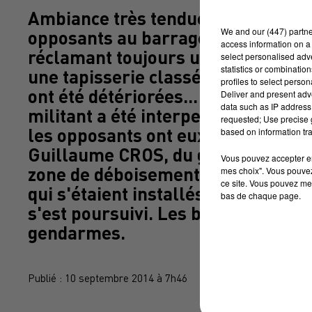
Ambiance très tendue hier au Conse
We and
our (447) partn
opposants au barrage de SIVENS on
access information on a 
réclamant toujours un moratoire.
select personalised ad
statistics or combinatio
une tapisserie classée... toutes le
profiles to select person
ont été détériorées... L'évacuation
Deliver and present adv
data such as IP address 
militant a été interpellé suite à de
requested; Use precise g
les opposants ont eux aussi dénon
based on information tra
Guillaume CROS, du groupe d'EELV à
Vous pouvez accepter en 
zone de déboisement, les gendarme
mes choix". Vous pouvez
ce site. Vous pouvez met
qui s'étaient installés dans les ar
bas de chaque page.
s'est poursuivi. Les bûcherons tra
gendarmes.
Publié : 10 septembre 2014 à 7h46