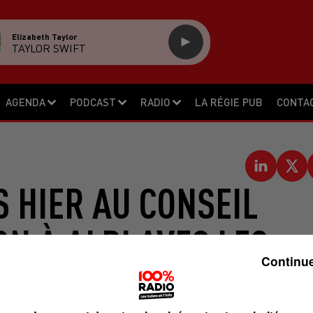
Elizabeth Taylor
TAYLOR SWIFT
AGENDA
PODCAST
RADIO
LA RÉGIE PUB
CONTA
S HIER AU CONSEIL
N À ALBI AVEC LES
Continue
ARRAGE DE SIVENS.