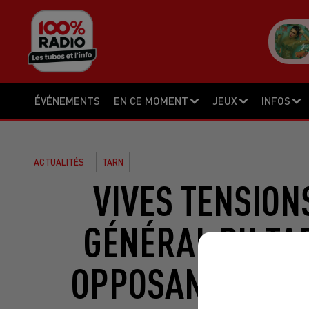
ÉVÉNEMENTS
EN CE MOMENT
JEUX
INFOS
ACTUALITÉS
TARN
VIVES TENSION
GÉNÉRAL DU TAR
OPPOSANTS AU B