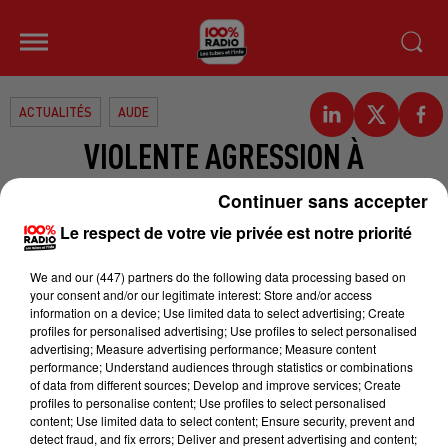
ACTUALITÉS
AUDE
VIOLENTE AGRESSION À
CARCASSONNE
Continuer sans accepter
Le respect de votre vie privée est notre priorité
Samedi dernier, un homme de 21
ans et ses amies ont été pris à
We and
our (447) partners
do the following data processing based on
partie non loin du canal du Midi. Six
your consent and/or our legitimate interest: Store and/or access
information on a device; Use limited data to select advertising; Create
individus, armés de cutters et de
profiles for personalised advertising; Use profiles to select personalised
poings américains, les ont agressés.
advertising; Measure advertising performance; Measure content
performance; Understand audiences through statistics or combinations
Deux jeunes filles ont été jetées au
of data from different sources; Develop and improve services; Create
profiles to personalise content; Use profiles to select personalised
sol et l’homme a eu la mâchoire
content; Use limited data to select content; Ensure security, prevent and
fracturée. Une enquête a été
detect fraud, and fix errors; Deliver and present advertising and content;