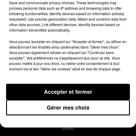
Save and communicate privacy choices. These technologies may
ouverte par le commissariat.
process personal data such as IP address and browsing data to offer
following functionalities: Identify devices based on information actively
requested; Use precise geolocation data; Match and combine data from
other data sources; Link different devices; Identify devices based on
Publié : 3 septembre 2015 à 8h22
information transmitted automatically.
Vous pouvez accepter en cliquant sur "Accepter et fermer", ou affiner en
sélectionnant les finalités et/ou partenaires dans "Gérer mes choix".
Vous pouvez également refuser en cliquant sur "Continuer sans
accepter". Vos préférences ne s'appliqueront que pour ce site. Vous
pouvez mettre à jour vos choix, ou retirer votre consentement à tout
moment via le lien "Gérer les cookies" situé en bas de chaque page.
MENTIONS LÉGALES
Accepter et fermer
CONDITIONS GÉNÉRALES D’UTILISATION
Gérer mes choix
REGLEMENT JEUX CONCOURS
PLAN DU SITE
LOGO