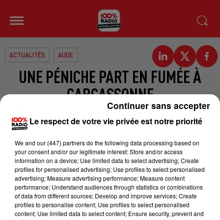
ACTUALITÉS
AUDE
UNE PÉNICHE PART EN FUMÉE À
CARCASSONNE
Continuer sans accepter
C’est un spectaculaire incendie qui
Le respect de votre vie privée est notre priorité
s’est produit lundi soir vers 20h30 à
We and
our (447) partners
do the following data processing based on
l’écluse du Fresquel à Carcassonne.
your consent and/or our legitimate interest: Store and/or access
L’embarcation a été totalement
information on a device; Use limited data to select advertising; Create
profiles for personalised advertising; Use profiles to select personalised
détruite par les flammes. En cause :
advertising; Measure advertising performance; Measure content
un barbecue. Le feu s’est propagé à
performance; Understand audiences through statistics or combinations
of data from different sources; Develop and improve services; Create
la végétation alentour. Les quatre
profiles to personalise content; Use profiles to select personalised
occupants, des touristes
content; Use limited data to select content; Ensure security, prevent and