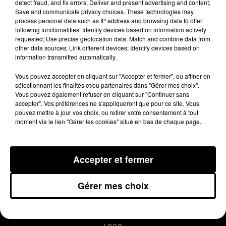
detect fraud, and fix errors; Deliver and present advertising and content;
australiens, ont été légèrement
Save and communicate privacy choices. These technologies may
intoxiqués.
process personal data such as IP address and browsing data to offer
following functionalities: Identify devices based on information actively
requested; Use precise geolocation data; Match and combine data from
other data sources; Link different devices; Identify devices based on
Publié : 2 septembre 2015 à 8h24
information transmitted automatically.
Vous pouvez accepter en cliquant sur "Accepter et fermer", ou affiner en
sélectionnant les finalités et/ou partenaires dans "Gérer mes choix".
Vous pouvez également refuser en cliquant sur "Continuer sans
accepter". Vos préférences ne s'appliqueront que pour ce site. Vous
pouvez mettre à jour vos choix, ou retirer votre consentement à tout
moment via le lien "Gérer les cookies" situé en bas de chaque page.
Accepter et fermer
MENTIONS LÉGALES
Gérer mes choix
CONDITIONS GÉNÉRALES D’UTILISATION
REGLEMENT JEUX CONCOURS
PLAN DU SITE