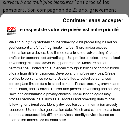
survécu à ses multiples blessures"
ont précisé les
pompiers. Son compagnon de 23 ans, grièvement
blessé notamment au visage et au cou, a quant à lui
Continuer sans accepter
été hospitalisé en urgence absolue. Son pronostic vital
Le respect de votre vie privée est notre priorité
était engagé hier soir et samedi matin il semblait
hors de danger.
We and
our (447) partners
do the following data processing based on
your consent and/or our legitimate interest: Store and/or access
information on a device; Use limited data to select advertising; Create
profiles for personalised advertising; Use profiles to select personalised
Un autre homme, "
mis en cause dans ce drame"
advertising; Measure advertising performance; Measure content
précise une source proche de l'enquête, a été
performance; Understand audiences through statistics or combinations
of data from different sources; Develop and improve services; Create
interpellé. Il serait âgé de 27 ans et connaissait, selon
profiles to personalise content; Use profiles to select personalised
le parquet de Toulouse, la jeune femme. Il a été
content; Use limited data to select content; Ensure security, prevent and
detect fraud, and fix errors; Deliver and present advertising and content;
blessé à la main et hospitalisé à Rangueil, mais
Save and communicate privacy choices. These technologies may
devrait rapidement être placé en garde à vue dans le
process personal data such as IP address and browsing data to offer
following functionalities: Identify devices based on information actively
cadre d'une enquête ouverte notamment pour
requested; Use precise geolocation data; Match and combine data from
homicide volontaire et tentative d'homicide
other data sources; Link different devices; Identify devices based on
volontaire.
information transmitted automatically.