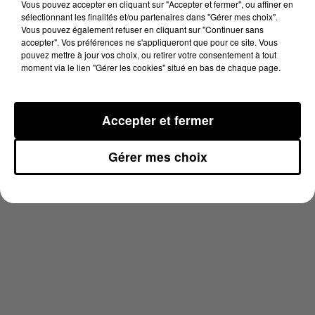
Vous pouvez accepter en cliquant sur "Accepter et fermer", ou affiner en
sélectionnant les finalités et/ou partenaires dans "Gérer mes choix".
De multiples auditions devraient être menées par la
Vous pouvez également refuser en cliquant sur "Continuer sans
brigade de recherches de la compagnie de
accepter". Vos préférences ne s'appliqueront que pour ce site. Vous
pouvez mettre à jour vos choix, ou retirer votre consentement à tout
gendarmerie de Villefranche de Lauragais, à qui le
moment via le lien "Gérer les cookies" situé en bas de chaque page.
procureur a confié la direction d'enquête. La Section
de recherches de la gendarmerie de Toulouse devrait
aussi assister la "BR". Les entourages des trois
Accepter et fermer
protagonistes devraient être passés au crible pour
vérifier s'ils avaient un litige, et de quel ordre.
Gérer mes choix