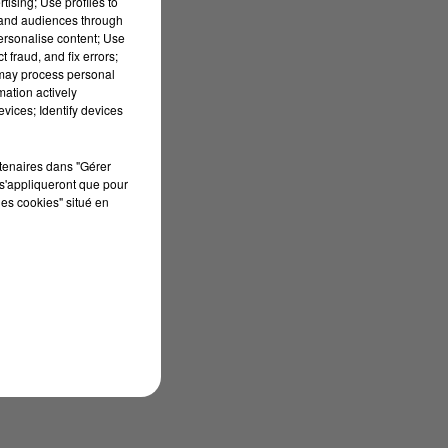
tising; Use profiles to
tand audiences through
personalise content; Use
é.
 fraud, and fix errors;
 may process personal
a
mation actively
vices; Identify devices
e
e
de
rtenaires dans "Gérer
s'appliqueront que pour
i
les cookies" situé en