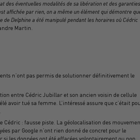
 état des éventuelles modalités de sa libération et des garantie
n'est affichée par rien, on a même un élément qui démontre qu
e de Delphine a été manipulé pendant les horaires où Cédric
xandre
Martin.
ments n’ont pas permis de solutionner définitivement le
n entre Cédric Jubillar et son ancien voisin de cellule
élé avoir tué sa femme. L’intéressé assure que c’était po
.
de Cédric : fausse piste. La géolocalisation des mouveme
oyées par Google n’ont rien donné de concret pour le
si les données ont été effacées volontairement ou non.