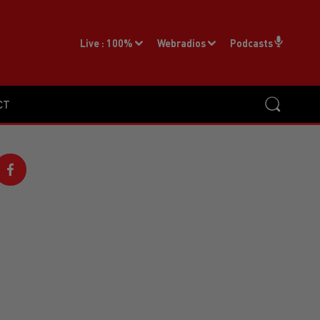
Live :
100%
Webradios
Podcasts
CT
E