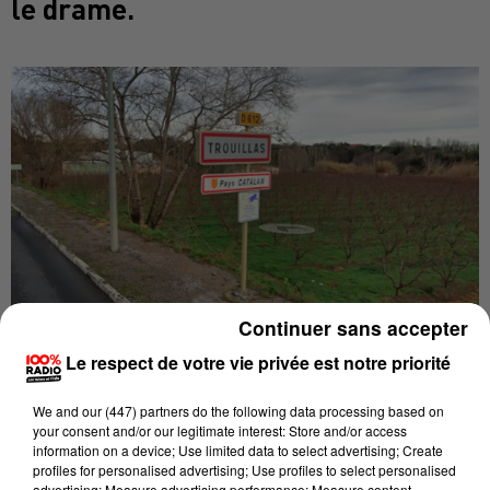
le drame.
Continuer sans accepter
Le respect de votre vie privée est notre priorité
Publié : 2 juin 2022 à 17h27 par John Bourgeois
We and
our (447) partners
do the following data processing based on
your consent and/or our legitimate interest: Store and/or access
Les investigations ont avancé à Trouillas. Pour
information on a device; Use limited data to select advertising; Create
profiles for personalised advertising; Use profiles to select personalised
rappel,
un
homme de 32 ans a été retrouvé mort
à
advertising; Measure advertising performance; Measure content