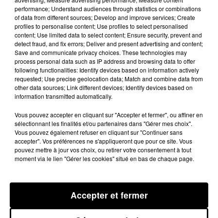
l'aube de ce mardi 31 mai dans une impasse, rue des
performance; Understand audiences through statistics or combinations
of data from different sources; Develop and improve services; Create
Violettes. Son cadavre présentait deux traces de coup
profiles to personalise content; Use profiles to select personalised
de couteau. Les gendarmes ont alors ouvert une
content; Use limited data to select content; Ensure security, prevent and
detect fraud, and fix errors; Deliver and present advertising and content;
enquête pour homicide volontaire et très vite
Save and communicate privacy choices. These technologies may
interpellé un suspect. Deux jours plus tard, ce dernier
process personal data such as IP address and browsing data to offer
vient finalement d'être mise en examen pour
following functionalities: Identify devices based on information actively
requested; Use precise geolocation data; Match and combine data from
meurtre et écroué.
other data sources; Link different devices; Identify devices based on
information transmitted automatically.
Il hébergeait la victime avant le drame
Vous pouvez accepter en cliquant sur "Accepter et fermer", ou affiner en
sélectionnant les finalités et/ou partenaires dans "Gérer mes choix".
Vous pouvez également refuser en cliquant sur "Continuer sans
Si le mobile de ce meurtre reste encore flou, on sait
accepter". Vos préférences ne s'appliqueront que pour ce site. Vous
que les deux protagonistes de cette affaire se
pouvez mettre à jour vos choix, ou retirer votre consentement à tout
moment via le lien "Gérer les cookies" situé en bas de chaque page.
connaissaient. Le suspect habite à proximité du lieu
de la terrible découverte et hébergeait
temporairement la victime avant le drame. Le défunt
Accepter et fermer
lui serait un ressortissant belge du même âge qui
n'avait pas de résidence fixe. Une altercation pourrait