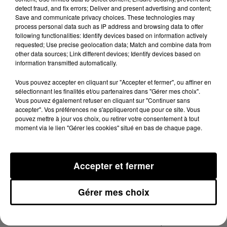
Jet Set à Perpignan.
detect fraud, and fix errors; Deliver and present advertising and content;
Save and communicate privacy choices. These technologies may
process personal data such as IP address and browsing data to offer
following functionalities: Identify devices based on information actively
requested; Use precise geolocation data; Match and combine data from
other data sources; Link different devices; Identify devices based on
Jérôme Samazan, gérant du bar à vins le Jet Set à
information transmitted automatically.
Perpignan
Vous pouvez accepter en cliquant sur "Accepter et fermer", ou affiner en
sélectionnant les finalités et/ou partenaires dans "Gérer mes choix".
Vous pouvez également refuser en cliquant sur "Continuer sans
Jérôme Samazan a donc déjà contacté la mairie de
accepter". Vos préférences ne s'appliqueront que pour ce site. Vous
Perpignan pour faire part de son projet.
"Ils sont en
pouvez mettre à jour vos choix, ou retirer votre consentement à tout
attente parce que c’est un projet qui leur plaît. Il reste à
moment via le lien "Gérer les cookies" situé en bas de chaque page.
voir avec la préfecture en précisant que cela ne restera
que de la vente à emporter, et qu’il n’y aura pas de
Accepter et fermer
stationnement de personnes sur ces allées-là"
, précise le
restaurateur qui a contacté le syndicat de l’UMIH 66
Gérer mes choix
pour l’accompagner dans son initiative. Il reste
évidemment à recenser tous les professionnels qui
veulent s’installer dans les chalets du quai Vauban.