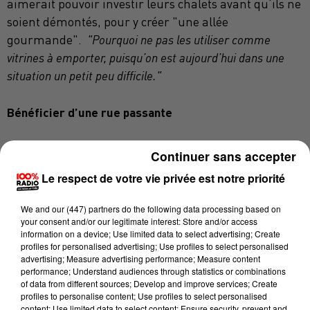
aimerait pouvoir investir leurs chalets avant qu’ils ne
soient démontés, pour y créer "une allée
gourmande".
"Pourquoi ne pas les utiliser comme
vitrines à emporter, puisqu’on est aujourd’hui dans une
situation un petit peu difficile."
Bénéficier d’une rue passante
C’est en effet l’échec du click & collect qui l’a motivé à
Continuer sans accepter
mûrir cette proposition qui a déjà conquis plusieurs
Le respect de votre vie privée est notre priorité
professionnels de la restauration.
"Ayant un
établissement qui n’est pas dans une rue très passante,
We and
our (447) partners
do the following data processing based on
c’est vrai que faire de l’emporter c’est un risque. Parce
your consent and/or our legitimate interest: Store and/or access
information on a device; Use limited data to select advertising; Create
que travailler du frais pour le voir être mis à la poubelle au
profiles for personalised advertising; Use profiles to select personalised
bout d’un certain moment parce qu’il n’y a pas beaucoup
advertising; Measure advertising performance; Measure content
performance; Understand audiences through statistics or combinations
de passages devant mon établissement, ça n’engage pas
of data from different sources; Develop and improve services; Create
trop à aller dans cette démarche"
, explique le patron du
profiles to personalise content; Use profiles to select personalised
content; Use limited data to select content; Ensure security, prevent and