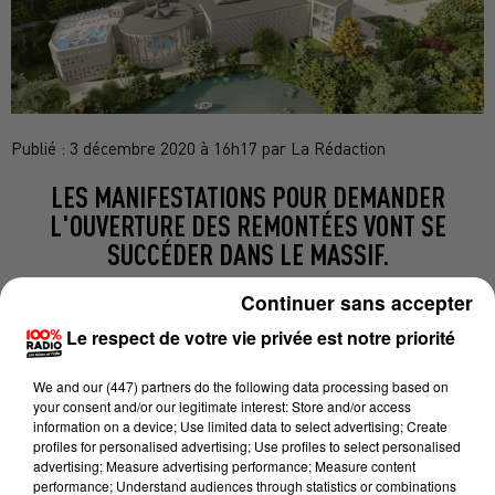
Publié : 3 décembre 2020 à 16h17 par La Rédaction
LES MANIFESTATIONS POUR DEMANDER
L'OUVERTURE DES REMONTÉES VONT SE
SUCCÉDER DANS LE MASSIF.
Continuer sans accepter
Le respect de votre vie privée est notre priorité
Les élus d'Ariège ont appelé jeudi à Ax-les-Thermes
le gouvernement
"à revenir sur sa décision"
de
We and
our (447) partners
do the following data processing based on
fermeture des remontées mécaniques pour Noël. Une
your consent and/or our legitimate interest: Store and/or access
quinzaine de maires de la vallée d'Ax ont participé à
information on a device; Use limited data to select advertising; Create
profiles for personalised advertising; Use profiles to select personalised
cette manifestation d'une centaine de personnes,
advertising; Measure advertising performance; Measure content
initiée par l'Association nationale des maires des
performance; Understand audiences through statistics or combinations