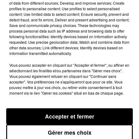
of data from different sources; Develop and improve services; Create
stations de montagne et Domaine skiable français
profiles to personalise content; Use profiles to select personalised
(DSF).
content; Use limited data to select content; Ensure security, prevent and
detect fraud, and fix errors; Deliver and present advertising and content;
"Je ne peux pas croire que le gouvernement ne revienne
Save and communicate privacy choices. These technologies may
process personal data such as IP address and browsing data to offer
pas sur sa décision"
, s'indigne Dominique Fourcade le
following functionalities: Identify devices based on information actively
maire d'Ax-les-Thermes, dont le domaine skiable
requested; Use precise geolocation data; Match and combine data from
sera fermé, à l'inverse des stations andorranes à
other data sources; Link different devices; Identify devices based on
information transmitted automatically.
proximité. Egalement pourvoyeur d'activité, le casino
et les thermes sont aussi à l'arrêt.
"On nous a dit les
Vous pouvez accepter en cliquant sur "Accepter et fermer", ou affiner en
sélectionnant les finalités et/ou partenaires dans "Gérer mes choix".
hôpitaux sont saturés [...] c'est pas le cas en Occitanie "
,
Vous pouvez également refuser en cliquant sur "Continuer sans
explique Fabrice Esquirol, le responsable des
accepter". Vos préférences ne s'appliqueront que pour ce site. Vous
pouvez mettre à jour vos choix, ou retirer votre consentement à tout
remontées mécaniques de la station de ski Ax-Trois
moment via le lien "Gérer les cookies" situé en bas de chaque page.
domaines.
Une autre manifestation est prévue, ce vendredi à
Accepter et fermer
Luchon (31), rassemblement auquel participera le
président du Conseil départemental de Haute-
Gérer mes choix
Garonne, Georges Méric.