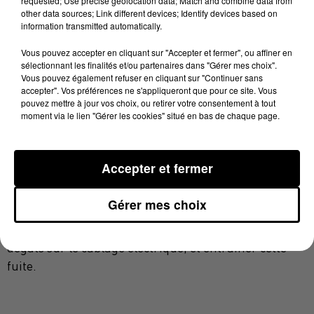
requested; Use precise geolocation data; Match and combine data from
fatal pour l'équidé. Le conducteur s'en est sorti
other data sources; Link different devices; Identify devices based on
indemne, tout comme le cheval qui lui a échappé au
information transmitted automatically.
drame.
Vous pouvez accepter en cliquant sur "Accepter et fermer", ou affiner en
Cet accident est intervenu tôt ce matin mais a
sélectionnant les finalités et/ou partenaires dans "Gérer mes choix".
Vous pouvez également refuser en cliquant sur "Continuer sans
continué de faire réagir toute la matinée sur les
accepter". Vos préférences ne s'appliqueront que pour ce site. Vous
réseaux sociaux, car la circulation a été réduite à une
pouvez mettre à jour vos choix, ou retirer votre consentement à tout
moment via le lien "Gérer les cookies" situé en bas de chaque page.
voie, et l'évacuation de l'animal a pris du temps. Les
gendarmes intervenus sur place ont ouvert une
enquête. Selon les premiers éléments, les deux
Accepter et fermer
animaux se seraient échappés de leur enclos situé à
proximité. La piste criminelle a tout de suite été
Gérer mes choix
écartée par les enquêteurs. Il s'agirait de travaux
chez leurs propriétaires qui auraient pu causer des
dégâts sur le câblage électrique, et entrainer cette
fuite.