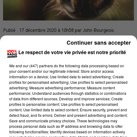
Publié : 17 décembre 2020 à 10h58 par John Bourgeois
Continuer sans accepter
L'ANIMAL SE SERAIT ÉCHAPPÉ DE SON ENCLOS.
LE CONDUCTEUR DU VÉHICULE EST SAIN ET
Le respect de votre vie privée est notre priorité
SAUF.
We and
our (447) partners
do the following data processing based on
your consent and/or our legitimate interest: Store and/or access
information on a device; Use limited data to select advertising; Create
profiles for personalised advertising; Use profiles to select personalised
Le choc se serait produit peu avant 6 heures ce jeudi
advertising; Measure advertising performance; Measure content
17 décembre sur la D914 à hauteur de la sortie 7 entre
performance; Understand audiences through statistics or combinations
Elne et Argelès-sur-Mer. Un poney et un cheval se
of data from different sources; Develop and improve services; Create
profiles to personalise content; Use profiles to select personalised
sont échappés de leur enclos, avant de surgir sur la
content; Use limited data to select content; Ensure security, prevent and
route. Ils ont d'abord été touchés par le rétroviseur
detect fraud, and fix errors; Deliver and present advertising and content;
Save and communicate privacy choices. These technologies may
d'un premier véhicule, avant que le second ne puisse
process personal data such as IP address and browsing data to offer
éviter le poney. Un choc impressionnant qui a été
following functionalities: Identify devices based on information actively