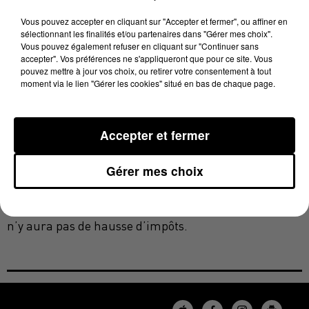
Parmi les autres annonces hier soir en conseil
Vous pouvez accepter en cliquant sur "Accepter et fermer", ou affiner en
municipal: des travaux sur le parking de la
sélectionnant les finalités et/ou partenaires dans "Gérer mes choix".
Vous pouvez également refuser en cliquant sur "Continuer sans
passerelle, ou encore à l’église St Sauveur.
accepter". Vos préférences ne s'appliqueront que pour ce site. Vous
pouvez mettre à jour vos choix, ou retirer votre consentement à tout
Les aides pour les commerçants touchés par le Covid
moment via le lien "Gérer les cookies" situé en bas de chaque page.
"
seront prolongées de 3 mois
":
Accepter et fermer
Gérer mes choix
Et concernant le budget 2020, le maire l’a promis, il
n’y aura pas de hausse d’impôts.