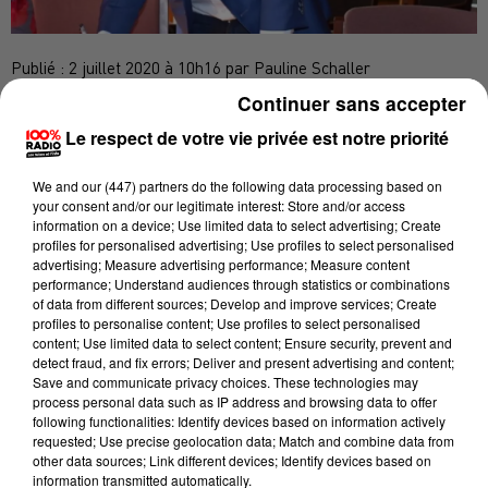
Publié : 2 juillet 2020 à 10h16 par Pauline Schaller
Continuer sans accepter
Le conseil municipal de Mazamet s’est tenu hier soir
Le respect de votre vie privée est notre priorité
au palais des congrès, avec au menu le budget 2020.
Et parmi les annonces du maire Olivier Fabre,
We and
our (447) partners
do the following data processing based on
your consent and/or our legitimate interest: Store and/or access
l'installation d'un hôtel flambant neuf,
"une très
information on a device; Use limited data to select advertising; Create
bonne nouvelle"
pour l'édile. "
On a une porteuse de
profiles for personalised advertising; Use profiles to select personalised
advertising; Measure advertising performance; Measure content
projet
" a expliqué Olivier Fabre, "
ça fait longtemps
performance; Understand audiences through statistics or combinations
qu'on nous demande un hôtel situé près de l'axe
of data from different sources; Develop and improve services; Create
Mazamet-Béziers
".
profiles to personalise content; Use profiles to select personalised
content; Use limited data to select content; Ensure security, prevent and
Les travaux débuteront normalement cet automne:
detect fraud, and fix errors; Deliver and present advertising and content;
Save and communicate privacy choices. These technologies may
process personal data such as IP address and browsing data to offer
following functionalities: Identify devices based on information actively
requested; Use precise geolocation data; Match and combine data from
other data sources; Link different devices; Identify devices based on
information transmitted automatically.