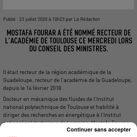
Publié : 23 juillet 2020 à 10h23 par La Rédaction
MOSTAFA FOURAR A ÉTÉ NOMMÉ RECTEUR DE
L'ACADÉMIE DE TOULOUSE CE MERCREDI LORS
DU CONSEIL DES MINISTRES.
Il était recteur de la région académique de la
Guadeloupe, recteur de l’académie de la Guadeloupe,
depuis le 14 février 2018.
Docteur en mécanique des fluides de l’Institut
national polytechnique de Toulouse et habilité à
diriger des recherches en énergétique à l’Institut
national polytechnique de Lorraine, Mostafa Fourar
Continuer sans accepter
est professeur des universités à l’École nationale