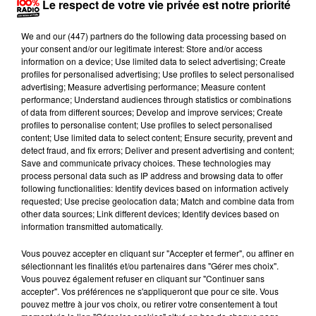
supérieure des mines de Nancy, dont il dirige le
Le respect de votre vie privée est notre priorité
département énergie et procédés industriels de 2004
We and
our (447) partners
do the following data processing based on
à 2007.
your consent and/or our legitimate interest: Store and/or access
information on a device; Use limited data to select advertising; Create
profiles for personalised advertising; Use profiles to select personalised
advertising; Measure advertising performance; Measure content
Il prend ensuite la tête du Centre d’enseignement et
performance; Understand audiences through statistics or combinations
de recherche (CER) de l’Ensam (École nationale
of data from different sources; Develop and improve services; Create
profiles to personalise content; Use profiles to select personalised
supérieure des arts et métiers) de Châlons-en-
content; Use limited data to select content; Ensure security, prevent and
Champagne, avant d'être nommé, en 2009, recteur
detect fraud, and fix errors; Deliver and present advertising and content;
Save and communicate privacy choices. These technologies may
de l’académie de La Réunion, chancelier des
process personal data such as IP address and browsing data to offer
universités.
following functionalities: Identify devices based on information actively
requested; Use precise geolocation data; Match and combine data from
other data sources; Link different devices; Identify devices based on
information transmitted automatically.
De février 2013 à février 2018, il dirige l’Ensem (École
nationale supérieure d'électricité et de mécanique).
Vous pouvez accepter en cliquant sur "Accepter et fermer", ou affiner en
sélectionnant les finalités et/ou partenaires dans "Gérer mes choix".
Vous pouvez également refuser en cliquant sur "Continuer sans
accepter". Vos préférences ne s'appliqueront que pour ce site. Vous
pouvez mettre à jour vos choix, ou retirer votre consentement à tout