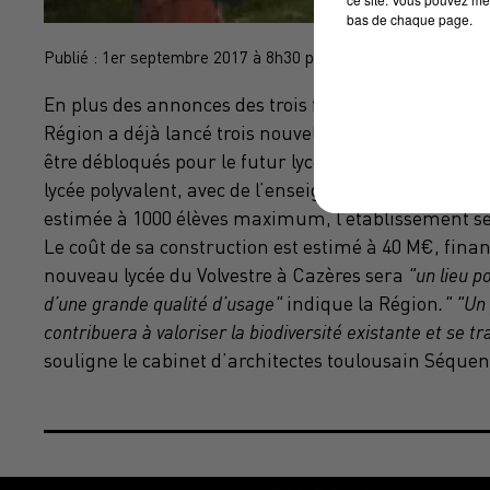
bas de chaque page.
Publié : 1er septembre 2017 à 8h30 par Brice Vidal
En plus des annonces des trois futurs lycées et des 
Région a déjà lancé trois nouvelles constructions : à
être débloqués pour le futur lycée du Volvestre à Cazè
lycée polyvalent, avec de l’enseignement général, p
estimée à 1000 élèves maximum, l’établissement se
Le coût de sa construction est estimé à 40 M€, fina
nouveau lycée du Volvestre à Cazères sera
"un lieu p
d’une grande qualité d’usage"
indique la Région
." "Un
contribuera à valoriser la biodiversité
existante et se tr
souligne le cabinet d’architectes toulousain Séquen