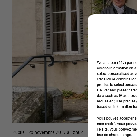
We and
our (447) partn
access information on a 
select personalised ad
statistics or combinatio
profiles to select person
Deliver and present adv
data such as IP address 
requested; Use precise g
based on information tra
Vous pouvez accepter en 
mes choix". Vous pouvez
ce site. Vous pouvez met
Publié : 25 novembre 2019 à 15h02
bas de chaque page.