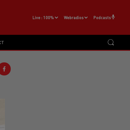
Live :
100%
Webradios
Podcasts
CT