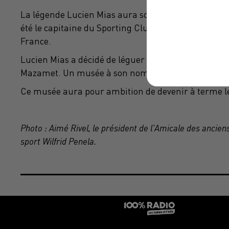
La légende Lucien Mias aura son musée à Mazamet
été le capitaine du Sporting Club Mazamétain, dans 
France.
Lucien Mias a décidé de léguer son patrimoine rugbyst
Mazamet. Un musée à son nom sera donc bientôt cr
Ce musée aura pour ambition de devenir à terme 
Photo : Aimé Rivel, le président de l'Amicale des anciens
sport Wilfrid Penela.