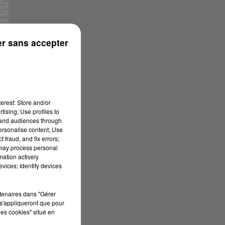
r sans accepter
erest: Store and/or
tising; Use profiles to
tand audiences through
personalise content; Use
 fraud, and fix errors;
 may process personal
mation actively
vices; Identify devices
rtenaires dans "Gérer
s'appliqueront que pour
les cookies" situé en