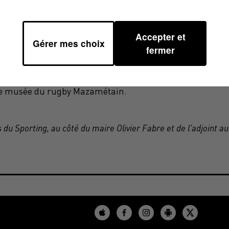
Docteur Pack
 ! Celui qui était surnommé
a longtemps
les années 50. Il compte aussi 29 sélections avec le XV d
Accepter et
Gérer mes choix
fermer
ique (ses écrits, des vidéos, des objets...) à la ville de
éé à la Maison des Mémoires.
le musée du rugby Mazamétain.
 du Sporting, au côté du maire Olivier Fabre et de l'adjoint au