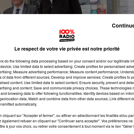
Continue
Le respect de votre vie privée est notre priorité
ers
do the following data processing based on your consent and/or our legitimate int
device; Use limited data to select advertising; Create profiles for personalised adver
vertising; Measure advertising performance; Measure content performance; Unders
ns of data from different sources; Develop and improve services; Create profiles to 
alised content; Use limited data to select content; Ensure security, prevent and detect
ertising and content; Save and communicate privacy choices. These technologies
and browsing data to offer following functionalities: Identify devices based on infor
eolocation data; Match and combine data from other data sources; Link different de
nsmitted automatically.
cliquant sur "Accepter et fermer", ou affiner en sélectionnant les finalités et/ou pa
 également refuser en cliquant sur "Continuer sans accepter". Vos préférences ne 
tre à jour vos choix, ou retirer votre consentement à tout moment via le lien "Gérer 