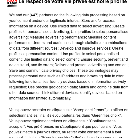
Le respect de votre vie privée est notre priorité
We and
our (447) partners
do the following data processing based on
your consent and/or our legitimate interest: Store and/or access
information on a device; Use limited data to select advertising; Create
profiles for personalised advertising; Use profiles to select personalised
advertising; Measure advertising performance; Measure content
performance; Understand audiences through statistics or combinations
of data from different sources; Develop and improve services; Create
profiles to personalise content; Use profiles to select personalised
content; Use limited data to select content; Ensure security, prevent and
detect fraud, and fix errors; Deliver and present advertising and content;
Publié : 25 juillet 2016 à 10h15
Save and communicate privacy choices. These technologies may
process personal data such as IP address and browsing data to offer
following functionalities: Identify devices based on information actively
Quel drame ! Un terrible accident de la circulation
requested; Use precise geolocation data; Match and combine data from
s’est produit dans la nuit de samedi à dimanche au
other data sources; Link different devices; Identify devices based on
information transmitted automatically.
Vernet en Ariège. Huit jeunes, tous âgés de 15 à 18
ans, ont embarqué dans une même voiture après
Vous pouvez accepter en cliquant sur "Accepter et fermer", ou affiner en
avoir participé à la fête du village. Le conducteur a
sélectionnant les finalités et/ou partenaires dans "Gérer mes choix".
Vous pouvez également refuser en cliquant sur "Continuer sans
perdu le contrôle du véhicule et a percuté un pylône
accepter". Vos préférences ne s'appliqueront que pour ce site. Vous
puis deux arbres. Un adolescent de 15 ans, originaire
pouvez mettre à jour vos choix, ou retirer votre consentement à tout
moment via le lien "Gérer les cookies" situé en bas de chaque page.