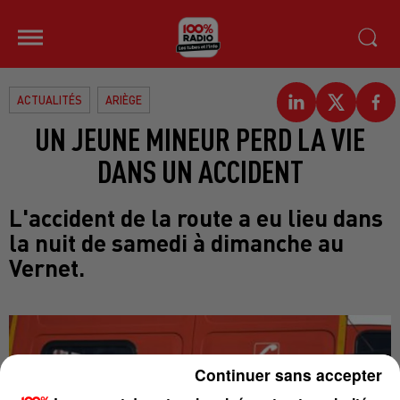
ACTUALITÉS
ARIÈGE
UN JEUNE MINEUR PERD LA VIE
DANS UN ACCIDENT
L'accident de la route a eu lieu dans
la nuit de samedi à dimanche au
Vernet.
Continuer sans accepter