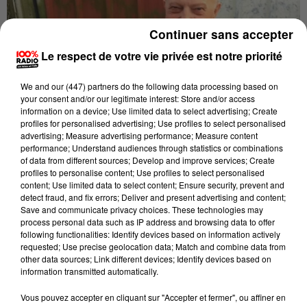
Continuer sans accepter
Le respect de votre vie privée est notre priorité
We and
our (447) partners
do the following data processing based on
your consent and/or our legitimate interest: Store and/or access
information on a device; Use limited data to select advertising; Create
profiles for personalised advertising; Use profiles to select personalised
advertising; Measure advertising performance; Measure content
performance; Understand audiences through statistics or combinations
Publié : 20 mars 2022 à 23h15 par Brice Vidal
of data from different sources; Develop and improve services; Create
profiles to personalise content; Use profiles to select personalised
content; Use limited data to select content; Ensure security, prevent and
detect fraud, and fix errors; Deliver and present advertising and content;
Les gendarmes lancent un appel à témoins après la
Save and communicate privacy choices. These technologies may
process personal data such as IP address and browsing data to offer
disparition d'un retraité au sud de Toulouse. Il a
following functionalities: Identify devices based on information actively
finalement été retrouvé ce lundi matin sur la
requested; Use precise geolocation data; Match and combine data from
commune de Castelnau Picampau.
other data sources; Link different devices; Identify devices based on
information transmitted automatically.
André Gros 74 ans n'avait plus donné signe de vie
Vous pouvez accepter en cliquant sur "Accepter et fermer", ou affiner en
depuis 13 heures ce dimanche. Malade d'Alzheimer,