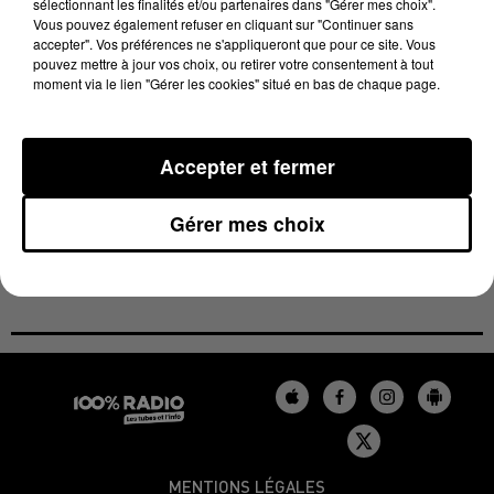
sélectionnant les finalités et/ou partenaires dans "Gérer mes choix".
sourd et affecté de difficulté d'élocution, "il est vêtu
Vous pouvez également refuser en cliquant sur "Continuer sans
accepter". Vos préférences ne s'appliqueront que pour ce site. Vous
d'un jogging beige clair, chaussures noires, veste
pouvez mettre à jour vos choix, ou retirer votre consentement à tout
beige et une chemise de chasse" précisent les
moment via le lien "Gérer les cookies" situé en bas de chaque page.
gendarmes. Il avait quitté son nouveau domicile ce
dimanche vers 13 heures, route de Rieumes à
Accepter et fermer
Labastide-Clermont, parti avec ses deux chiens fox
terriers. Le disparu habitait auparavant dans la
Gérer mes choix
commune de Ĺescuns.
MENTIONS LÉGALES