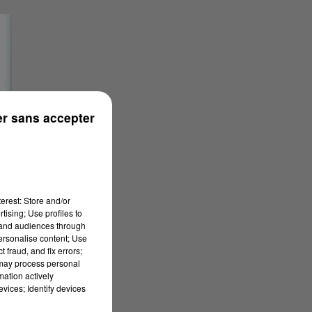
r sans accepter
erest: Store and/or
tising; Use profiles to
tand audiences through
personalise content; Use
 fraud, and fix errors;
 may process personal
mation actively
vices; Identify devices