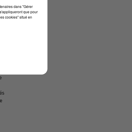
rtenaires dans "Gérer
s'appliqueront que pour
les cookies" situé en
a
e
és
e