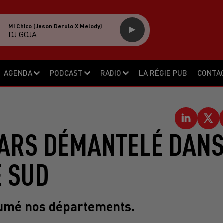
Mi Chico (jason Derulo X Melody)
DJ GOJA
AGENDA
PODCAST
RADIO
LA RÉGIE PUB
CONTA
VARS DÉMANTELÉ DAN
E SUD
écumé nos départements.