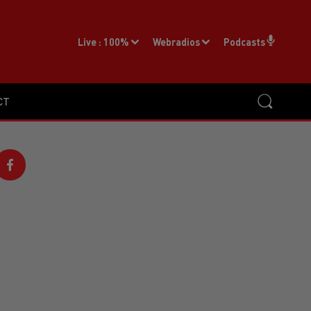
Live :
100%
Webradios
Podcasts
CT
S