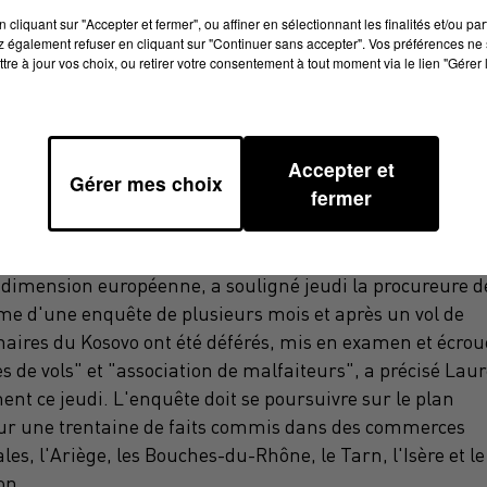
cliquant sur "Accepter et fermer", ou affiner en sélectionnant les finalités et/ou pa
 également refuser en cliquant sur "Continuer sans accepter". Vos préférences ne 
tre à jour vos choix, ou retirer votre consentement à tout moment via le lien "Gérer 
Accepter et
Gérer mes choix
fermer
res forts a été démantelé cette semaine dans le sud de l
 dimension européenne, a souligné jeudi la
procureure
d
me d'une enquête de plusieurs mois et après un vol de
inaires du
Kosovo
ont été déférés, mis en examen et écrou
s de vols" et "association de malfaiteurs", a précisé
Laur
ment
ce jeudi. L
'enquête doit se poursuivre sur le plan
 sur une trentaine de faits commis dans des commerces
ales
,
l'Ariège
, les Bouches-du-Rhône, le
Tarn
,
l'Isère
et le
on
.