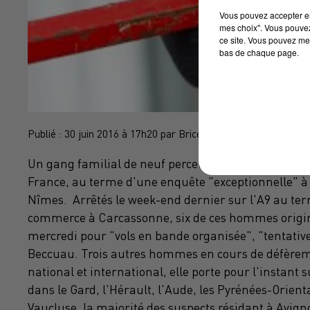
Vous pouvez accepter en 
mes choix". Vous pouvez
ce site. Vous pouvez met
bas de chaque page.
Publié : 30 juin 2016 à 17h20 par Brice Vidal
Un gang familial de neuf perceurs présumés de coff
France, au terme d'une enquête "exceptionnelle" à
Nîmes
.
Arrêtés le
week-end
dernier sur
l'A9
au ter
commerce à
Carcassonne
, six de ces hommes orig
mercredi pour "vols en bande organisée", "tentative
Beccuau
. Trois autres hommes en cours de
défère
national et international, elle
porte pour l'instant
dans le
Gard
,
l'Hérault
,
l'Aude
, les
Pyrénées-Orient
Vaucluse
, la majorité des suspects résidant à
Avign