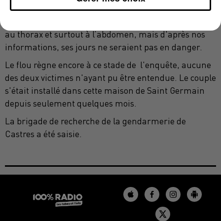
de nous confirmer ce mercredi soir. Son compagnon
a lui été évacué sur l’hôpital de Castres. Il est blessé
au thorax et surtout à l’abdomen, mais d'après nos
informations, ses jours ne seraient pas en danger.
Le flou règne encore à ce stade de l'enquête, aucune
des deux victimes n'ayant pu être entendue. Le couple
s'était installé dans cette maison de Saint Germain
depuis seulement quelques mois.
La brigade de recherche de la gendarmerie de
Castres a été saisie.