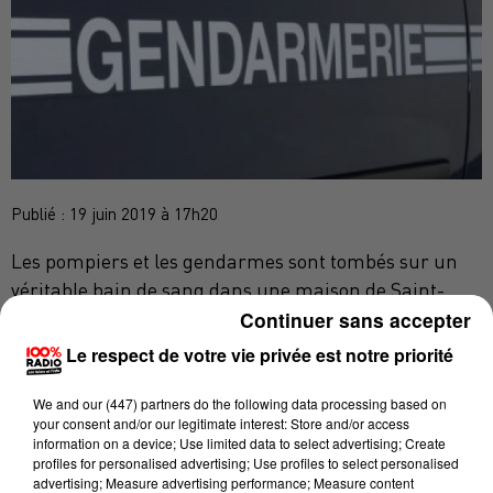
Publié : 19 juin 2019 à 17h20
Les pompiers et les gendarmes sont tombés sur un
véritable bain de sang dans une maison de Saint-
Continuer sans accepter
Germain des Près, ce mercredi après-midi. Une
source proche de l'enquête évoque "
une scène
Le respect de votre vie privée est notre priorité
Deux personnes sont gravement
impressionnante
."
blessées
We and
our (447) partners
do the following data processing based on
.
your consent and/or our legitimate interest: Store and/or access
information on a device; Use limited data to select advertising; Create
L'enquête devra déterminer les circonstances exactes
profiles for personalised advertising; Use profiles to select personalised
la piste du drame
des faits, même si à cette heure
advertising; Measure advertising performance; Measure content