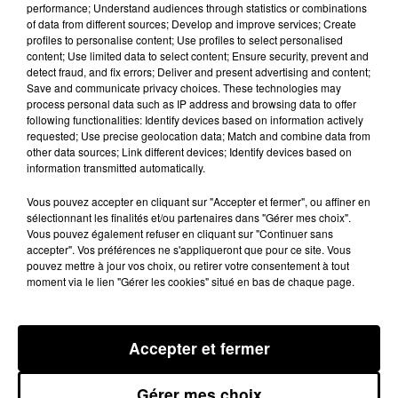
conjugal est envisagée.
performance; Understand audiences through statistics or combinations
"
Une enquête est ouverte au
of data from different sources; Develop and improve services; Create
minimum pour violences volontaires par conjoint, qui
profiles to personalise content; Use profiles to select personalised
peuvent d'ailleurs être réciproques
, explique la
content; Use limited data to select content; Ensure security, prevent and
detect fraud, and fix errors; Deliver and present advertising and content;
procureur de Castres, Céline Raignault.
Voir pour une
Save and communicate privacy choices. These technologies may
tentative d'homicide par conjoint
" Dans cette maison, au
process personal data such as IP address and browsing data to offer
following functionalities: Identify devices based on information actively
lieu-dit La Planche, un homme et une femme, âgés
requested; Use precise geolocation data; Match and combine data from
d’une trentaine d’années, ont été découverts
other data sources; Link different devices; Identify devices based on
information transmitted automatically.
gravement blessés, vraisemblablement à coups de
couteau. C’est la femme elle-même, selon toute
Vous pouvez accepter en cliquant sur "Accepter et fermer", ou affiner en
vraisemblance, qui a prévenu les pompiers par
sélectionnant les finalités et/ou partenaires dans "Gérer mes choix".
Vous pouvez également refuser en cliquant sur "Continuer sans
téléphone.
accepter". Vos préférences ne s'appliqueront que pour ce site. Vous
pouvez mettre à jour vos choix, ou retirer votre consentement à tout
Elle a été héliportée dans un état grave sur l'hôpital
moment via le lien "Gérer les cookies" situé en bas de chaque page.
toulousain de Rangueil. Touchée à plusieurs endroits
son pronostic vital est
et notamment à l'abdomen,
engagé
. Elle était encore au bloc opératoire à 21h.
Accepter et fermer
Selon plusieurs sources, elle est enceinte de 4 mois,
une information que le parquet n'était pas en mesure
Gérer mes choix