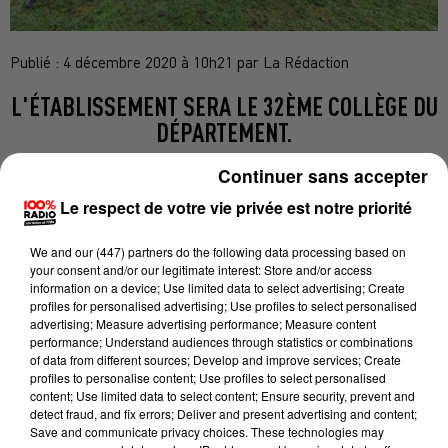
Publié : 4 décembre 2020 à 10h21 par La Rédaction
L'ÉTABLISSEMENT SERA LE 32ÈME COLLÈGE DU
DÉPARTEMENT.
Continuer sans accepter
Le respect de votre vie privée est notre priorité
Après un an d’étude d’un cabinet indépendant, le
choix d'implatation pour ce nouveau collège s'est
We and
our (447) partners
do the following data processing based on
finalement porté sur Couffouleux dans l'Ouest du
your consent and/or our legitimate interest: Store and/or access
Tarn. Parmi les critères de sélection : démographie,
information on a device; Use limited data to select advertising; Create
profiles for personalised advertising; Use profiles to select personalised
mixité sociale et réduction des déplacements des
advertising; Measure advertising performance; Measure content
parents. L'établissement du secondaire accueillera
performance; Understand audiences through statistics or combinations
of data from different sources; Develop and improve services; Create
600 élèves dans 20 classes dès 2024. Avec un coût
profiles to personalise content; Use profiles to select personalised
estimé à 21 millions d'euros, il sera équipé
content; Use limited data to select content; Ensure security, prevent and
detect fraud, and fix errors; Deliver and present advertising and content;
d'infrastructures sportives pour le basketball et le
Save and communicate privacy choices. These technologies may
handball, et vraisemblablement d'une piste