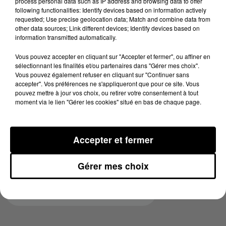
process personal data such as IP address and browsing data to offer
d'athlétisme ainsi qu'un gymnase.
following functionalities: Identify devices based on information actively
requested; Use precise geolocation data; Match and combine data from
other data sources; Link different devices; Identify devices based on
information transmitted automatically.
Le maire de Couffouleux, Olivier Damez, se réjouit du
Vous pouvez accepter en cliquant sur "Accepter et fermer", ou affiner en
projet, qui prouve pour lui la position stratégique de
sélectionnant les finalités et/ou partenaires dans "Gérer mes choix".
sa commune.
Vous pouvez également refuser en cliquant sur "Continuer sans
accepter". Vos préférences ne s'appliqueront que pour ce site. Vous
pouvez mettre à jour vos choix, ou retirer votre consentement à tout
moment via le lien "Gérer les cookies" situé en bas de chaque page.
Accepter et fermer
Le président du conseil départemental, Christophe
Ramond, explique ce choix par la prise en compte du
Gérer mes choix
contexte démographique.