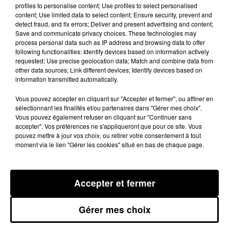
profiles to personalise content; Use profiles to select personalised
cicatrices. L'animal a été remis à la
content; Use limited data to select content; Ensure security, prevent and
fourrière automobile. Vers 08h30,
detect fraud, and fix errors; Deliver and present advertising and content;
Save and communicate privacy choices. These technologies may
ses propriétaires s'y sont présentés
process personal data such as IP address and browsing data to offer
et le cheval leur a été remis sans
following functionalities: Identify devices based on information actively
requested; Use precise geolocation data; Match and combine data from
qu'ils soient inquiétés. BV
other data sources; Link different devices; Identify devices based on
information transmitted automatically.
Vous pouvez accepter en cliquant sur "Accepter et fermer", ou affiner en
Publié : 10 octobre 2014 à 8h35
sélectionnant les finalités et/ou partenaires dans "Gérer mes choix".
Vous pouvez également refuser en cliquant sur "Continuer sans
accepter". Vos préférences ne s'appliqueront que pour ce site. Vous
pouvez mettre à jour vos choix, ou retirer votre consentement à tout
moment via le lien "Gérer les cookies" situé en bas de chaque page.
Accepter et fermer
Gérer mes choix
MENTIONS LÉGALES