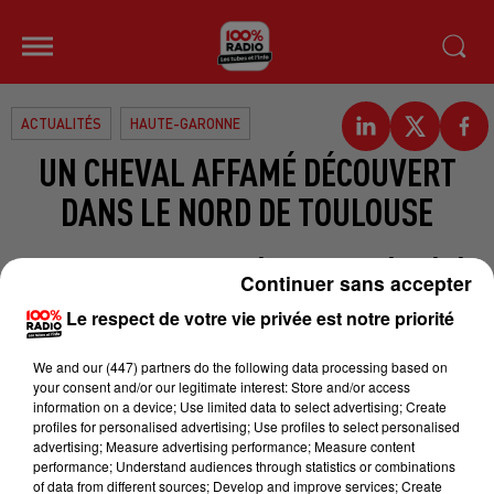
ACTUALITÉS
HAUTE-GARONNE
UN CHEVAL AFFAMÉ DÉCOUVERT
DANS LE NORD DE TOULOUSE
Un cheval maltraité et affamé a été
Continuer sans accepter
découvert dans la nuit de mercredi à
Le respect de votre vie privée est notre priorité
jeudi "en train d'errer" dans le nord
de Toulouse. Il errait sur la voie
We and
our (447) partners
do the following data processing based on
publique vers 1h30 avenue de
your consent and/or our legitimate interest: Store and/or access
information on a device; Use limited data to select advertising; Create
Fondeyre, un quartier proche de
profiles for personalised advertising; Use profiles to select personalised
zones industrielles. Non ferré, il
advertising; Measure advertising performance; Measure content
performance; Understand audiences through statistics or combinations
présentait de nombreuses
of data from different sources; Develop and improve services; Create