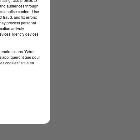
tising; Use profiles to
tand audiences through
personalise content; Use
 fraud, and fix errors;
 may process personal
mation actively
vices; Identify devices
rtenaires dans "Gérer
s'appliqueront que pour
les cookies" situé en
.