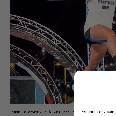
We and
our (447) partn
Publié : 8 janvier 2021 à 16h14 par La Rédaction