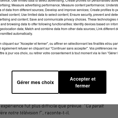
device; Use limited data to select advertising; Create profiles for personalised adver
vertising; Measure advertising performance; Measure content performance; Unders
ns of data from different sources; Develop and improve services; Create profiles to 
alised content; Use limited data to select content; Ensure security, prevent and detect
lcon lors du premier confinement, le Balmanais Elisha
ertising and content; Save and communicate privacy choices. These technologies
and browsing data to offer following functionalities: Identify devices based on infor
eolocation data; Match and combine data from other data sources; Link different de
 au mois de septembre dernier.
nsmitted automatically.
 rendu à Cannes pour tenter sa chance et peut-être
cliquant sur "Accepter et fermer", ou affiner en sélectionnant les finalités et/ou pa
 également refuser en cliquant sur "Continuer sans accepter". Vos préférences ne 
tre à jour vos choix, ou retirer votre consentement à tout moment via le lien "Gérer 
E
Accepter et
Gérer mes choix
fermer
habitude de pratiquer les sports que réunit Ninja Warrior
xpérience fut plus difficile que prévue. "
Ca paraît
re notre télévision !
", raconte-t-il.