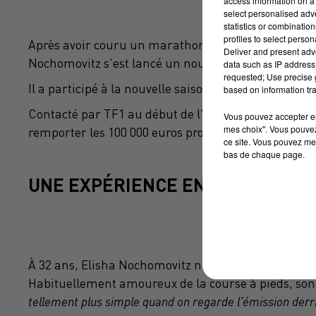
access information on a 
select personalised ad
statistics or combinatio
profiles to select person
Après avoir couru un marathon de 42 km sur son ba
Deliver and present adv
Nochomovitz s'est lancé un nouveau challenge.
data such as IP address 
requested; Use precise g
Il a participé à la nouvelle saison de Ninja Warrior
based on information tra
Contacté par TF1 au début de l'été, le sportif s’est
Vous pouvez accepter en 
mes choix". Vous pouvez
remporter les 100 000 euros promis au vainqueur.
ce site. Vous pouvez met
bas de chaque page.
UNE EXPÉRIENCE ENRICHISSANT
À 32 ans, Elisha Nochomovitz n'avait pas du tout l'
Habituellement amoureux de la course à pieds, son e
tellement plus simple quand on regarde l'émission derriè