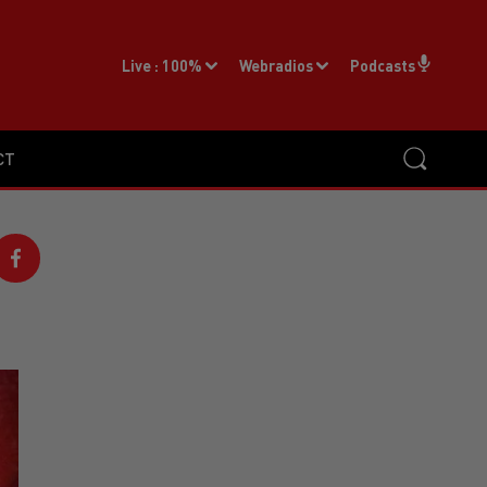
Live :
100%
Webradios
Podcasts
CT