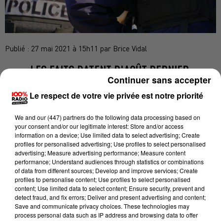
Publié : 27 mai 2021 à 15h11 par Brice Vidal
LES FAITS DATENT D'AOÛT DERNIER.
Continuer sans accepter
Le respect de votre vie privée est notre priorité
3 jeunes majeurs sont déférés au palais de justice de
We and
our (447) partners
do the following data processing based on
Toulouse et mis en examen ce jeudi 27 mai 2021
your consent and/or our legitimate interest: Store and/or access
notamment pour violences en réunion et vol en
information on a device; Use limited data to select advertising; Create
profiles for personalised advertising; Use profiles to select personalised
réunion.
advertising; Measure advertising performance; Measure content
performance; Understand audiences through statistics or combinations
Ils sont soupçonnés d'avoir tabassé un jeune homme
of data from different sources; Develop and improve services; Create
d'une vingtaine d'années le 15 août dernier, à la
profiles to personalise content; Use profiles to select personalised
content; Use limited data to select content; Ensure security, prevent and
sortie d'un bar de Colomiers.
detect fraud, and fix errors; Deliver and present advertising and content;
Save and communicate privacy choices. These technologies may
Les trois individus licenciés au Colomiers Rugby s'en
process personal data such as IP address and browsing data to offer
seraient pris ce soir-là à trois garçons, ces derniers