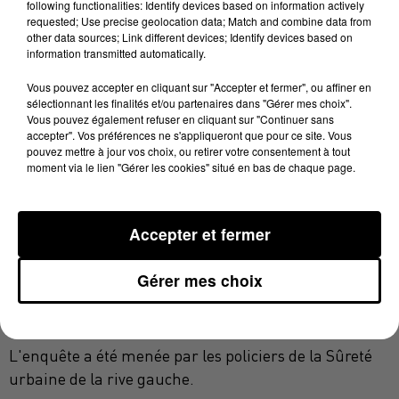
following functionalities: Identify devices based on information actively
leur reprochant d'avoir volé un sac. Dans un contexte
requested; Use precise geolocation data; Match and combine data from
other data sources; Link different devices; Identify devices based on
d'alcoolisation,
"les trois gaillards solidement
information transmitted automatically.
charpentés"
auraient alors réglé leurs comptes avec
Vous pouvez accepter en cliquant sur "Accepter et fermer", ou affiner en
des victimes
"pas vraiment taillées pour la bagarre"
sélectionnant les finalités et/ou partenaires dans "Gérer mes choix".
nous a expliqué une source proche de l'enquête qui
Vous pouvez également refuser en cliquant sur "Continuer sans
accepter". Vos préférences ne s'appliqueront que pour ce site. Vous
souligne
"une opposition inégale"
: la principale victime
pouvez mettre à jour vos choix, ou retirer votre consentement à tout
a été laissée sur le carreau avec 21 jours d'ITT ! Des
moment via le lien "Gérer les cookies" situé en bas de chaque page.
coups de poing et de bouteilles auraient été échangés.
La deuxième victime a été bousculée, enfin la
troisième est sortie indemne de cette rixe
.
Cette
Accepter et fermer
semaine, les enquêteurs ont entendu sept mis en
cause sous le régime de la garde à vue. Trois sont
Gérer mes choix
donc présentés à un magistrat en vue d'une
comparution immédiate.
L'enquête a été menée par les policiers de la Sûreté
urbaine de la rive gauche.