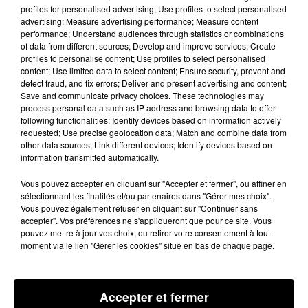
profiles for personalised advertising; Use profiles to select personalised
véritable enfer.
advertising; Measure advertising performance; Measure content
performance; Understand audiences through statistics or combinations
of data from different sources; Develop and improve services; Create
Torture au tournevis
profiles to personalise content; Use profiles to select personalised
content; Use limited data to select content; Ensure security, prevent and
Ils le torturent avec un couteau, un tournevis, lui
detect fraud, and fix errors; Deliver and present advertising and content;
mettent un revolver devant la bouche. Ils le menacent
Save and communicate privacy choices. These technologies may
process personal data such as IP address and browsing data to offer
aussi avec une disqueuse.
following functionalities: Identify devices based on information actively
requested; Use precise geolocation data; Match and combine data from
Eric Marche est négociant en fruits et légumes et ses
other data sources; Link different devices; Identify devices based on
parents son absents. Après l'avoir violenté, les
information transmitted automatically.
malfaiteurs s'enfuient avec 125 000 euros en liquide
Vous pouvez accepter en cliquant sur "Accepter et fermer", ou affiner en
et bijoux.
sélectionnant les finalités et/ou partenaires dans "Gérer mes choix".
Vous pouvez également refuser en cliquant sur "Continuer sans
La perpetuité ?
accepter". Vos préférences ne s'appliqueront que pour ce site. Vous
pouvez mettre à jour vos choix, ou retirer votre consentement à tout
Gaël Ouada, Smaïl Zaïri, deux Marseillais, et Franck
moment via le lien "Gérer les cookies" situé en bas de chaque page.
Abella, un Toulousain, sont jugés pour ces faits. Ils
comparaissent pour séquestration, actes de torture et
de barbarie, extorsion et vol en réunion.
Accepter et fermer