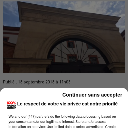
Publié : 18 septembre 2018 à 11h03
Continuer sans accepter
C’est une affaire sordide que juge la cour d’assises de
Haute-Garonne jusqu'à ce vendredi 21 septembre.
Le respect de votre vie privée est notre priorité
En septembre 2015, Eric Marche est réveillé en pleine
We and
our (447) partners
do the following data processing based on
nuit, chez lui à Frouzins. Quatre hommes
your consent and/or our legitimate interest: Store and/or access
s'introduisent dans son domicile et lui font vivre un
information on a device; Use limited data to select advertising; Create