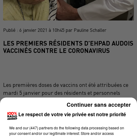
Publié : 6 janvier 2021 à 10h45 par Pauline Schaller
LES PREMIERS RÉSIDENTS D'EHPAD AUDOIS
VACCINÉS CONTRE LE CORONAVIRUS
Les premières doses de vaccins ont été attribuées ce
mardi 5 janvier pour des résidents et personnels
d'EHPAD dans l'Aude.
Continuer sans accepter
Le respect de votre vie privée est notre priorité
La campagne a débuté ce mardi matin dans le
We and
our (447) partners
do the following data processing based on
départmeent à l'EHPAD Madeleine de Garets de
your consent and/or our legitimate interest: Store and/or access