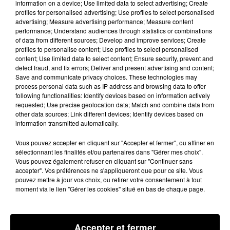
Trèbes. Au total, 42 des 46 résidents de cet
information on a device; Use limited data to select advertising; Create
profiles for personalised advertising; Use profiles to select personalised
établissement pour personnnes âgées ont reçu la
advertising; Measure advertising performance; Measure content
piqûre. Michel, 93 ans, a été le 1er Audois à se faire
performance; Understand audiences through statistics or combinations
of data from different sources; Develop and improve services; Create
vacciner. Il livre un témoignage plein de solidarité.
profiles to personalise content; Use profiles to select personalised
content; Use limited data to select content; Ensure security, prevent and
detect fraud, and fix errors; Deliver and present advertising and content;
Save and communicate privacy choices. These technologies may
process personal data such as IP address and browsing data to offer
Michel, 1er vacciné de l'Aude
following functionalities: Identify devices based on information actively
requested; Use precise geolocation data; Match and combine data from
other data sources; Link different devices; Identify devices based on
information transmitted automatically.
Des vaccinations, donc, sur la base du volontariat.
Pour les résidents qui souffrent de troubles cognitifs,
Vous pouvez accepter en cliquant sur "Accepter et fermer", ou affiner en
et qui ne sont plus aptes à prendre la décision, c'est la
sélectionnant les finalités et/ou partenaires dans "Gérer mes choix".
Vous pouvez également refuser en cliquant sur "Continuer sans
famille qui a dû donner son consentement. Patrick a
accepter". Vos préférences ne s'appliqueront que pour ce site. Vous
sa maman résidente dans l'EHPAD. Il n'était pas
pouvez mettre à jour vos choix, ou retirer votre consentement à tout
moment via le lien "Gérer les cookies" situé en bas de chaque page.
rassuré à l'idée qu'on lui administre le vaccin. Il a
donc laissé la décision à sa mère de 95 ans.
Accepter et fermer