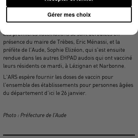
Gérer mes choix
Patrick, fils de résidente
Les premières vaccinations se sont déroulées en
présence du maire de Trèbes, Eric Ménassi, et la
préfète de l'Aude, Sophie Elizéon, qui s'est ensuite
rendue dans les autres EHPAD audois qui ont vacciné
leurs résidents ce mardi, à Lézignan et Narbonne.
L'ARS espère fournir les doses de vaccin pour
l'ensemble des établissements pour personnes âgées
du département d'ici le 26 janvier.
Photo : Préfecture de l'Aude