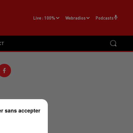
Live :
100%
Webradios
Podcasts
CT
r sans accepter