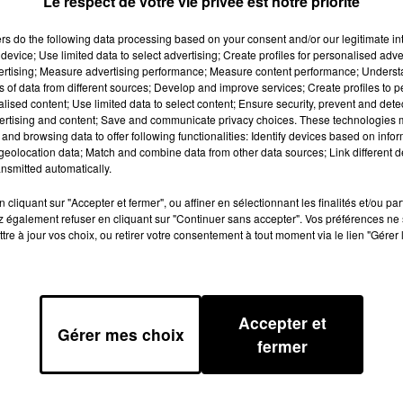
Le respect de votre vie privée est notre priorité
aux d’amélioration de la RN20 dans le
ers
do the following data processing based on your consent and/or our legitimate int
nsiste à rénover les couvercles des
device; Use limited data to select advertising; Create profiles for personalised adver
ssée dans l’intégralité du tunnel. Le
vertising; Measure advertising performance; Measure content performance; Unders
ns of data from different sources; Develop and improve services; Create profiles to 
nettoyage de la voûte des pieds-
alised content; Use limited data to select content; Ensure security, prevent and detect
es eaux de ruissellement. Durant ce
ertising and content; Save and communicate privacy choices. These technologies
and browsing data to offer following functionalities: Identify devices based on infor
4 nuits par semaine durant les 3
eolocation data; Match and combine data from other data sources; Link different de
 septembre au vendredi 9 octobre, la
nsmitted automatically.
eux sens du tunnel à tous les véhicule
cliquant sur "Accepter et fermer", ou affiner en sélectionnant les finalités et/ou pa
ion de la circulation sera assurée par
 également refuser en cliquant sur "Continuer sans accepter". Vos préférences ne 
tre à jour vos choix, ou retirer votre consentement à tout moment via le lien "Gérer 
le de Foix, entre les échangeurs N° 10 
 de 6 heures à 20 heures, la circulatio
vitesse y sera limitée à 50 Km/h.
Accepter et
Gérer mes choix
fermer