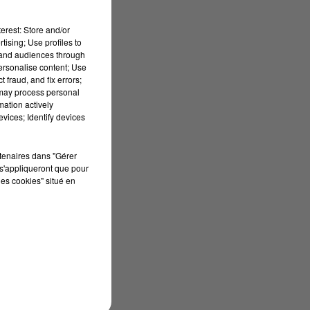
erest: Store and/or
tising; Use profiles to
s
tand audiences through
personalise content; Use
 fraud, and fix errors;
 may process personal
mation actively
vices; Identify devices
s
rtenaires dans "Gérer
s'appliqueront que pour
les cookies" situé en
et
n