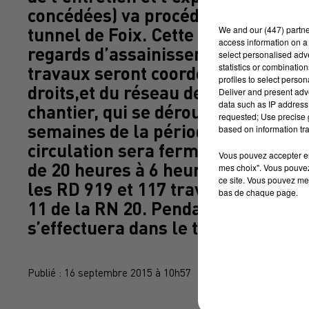
concédées) va procéder à des trav
We and
our (447) partn
tunnel de Foix. Cette opération co
access information on a 
regards d’assainissement sous chau
select personalised ad
statistics or combinatio
travaux seront coordonnés avec le 
profiles to select person
droits,et du réseau de drainage d
Deliver and present adv
data such as IP address 
chantier, qui se déroulera lors de 
requested; Use precise g
semaines de la période du lundi 21
based on information tra
circulation sera fermée dans les d
Vous pouvez accepter en 
de 20 heures à 6 heures. La déviat
mes choix". Vous pouvez
ce site. Vous pouvez met
les RD 919 et 117 traversant la vil
bas de chaque page.
11 de la RN 20. Pendant la journée,
s’effectuera dans le tunnel, et la 
Publié : 16 septembre 2015 à 10h57