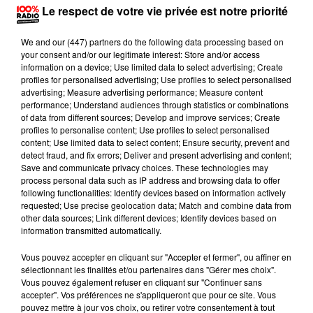
Parmi ces 16 personnes placées en garde à vue, 10
Le respect de votre vie privée est notre priorité
ont déjà été mises en examen, avec une personne
sous contrôle judiciaire et sept en détention, a précisé
We and
our (447) partners
do the following data processing based on
your consent and/or our legitimate interest: Store and/or access
le procureur. Ce coup de filet "fructueux" est le
information on a device; Use limited data to select advertising; Create
résultat de "plusieurs mois d'enquête" menée par le
profiles for personalised advertising; Use profiles to select personalised
advertising; Measure advertising performance; Measure content
service de la brigade des stupéfiants de la DDSP et
performance; Understand audiences through statistics or combinations
dirigée par le parquet, a poursuivi M. Alzéari.
of data from different sources; Develop and improve services; Create
profiles to personalise content; Use profiles to select personalised
Elle a permis de mettre la main sur un "réseau
content; Use limited data to select content; Ensure security, prevent and
structuré de trafic de stupéfiants portant
detect fraud, and fix errors; Deliver and present advertising and content;
Save and communicate privacy choices. These technologies may
singulièrement sur le quartier des Izards" dans le
process personal data such as IP address and browsing data to offer
nord de Toulouse où "des milliers et des milliers
following functionalities: Identify devices based on information actively
requested; Use precise geolocation data; Match and combine data from
d'euros sont générés quotidiennement", a-t-il ajouté.
other data sources; Link different devices; Identify devices based on
Lors des interpellations, les policiers ont saisi près de
information transmitted automatically.
50 kg de résine, quatre kg d'herbe, un kg de cocaïne,
Vous pouvez accepter en cliquant sur "Accepter et fermer", ou affiner en
plusieurs armes de poing et de gros calibre et plus de
sélectionnant les finalités et/ou partenaires dans "Gérer mes choix".
45.000 euros, selon le parquet.
Vous pouvez également refuser en cliquant sur "Continuer sans
accepter". Vos préférences ne s'appliqueront que pour ce site. Vous
"C'est une très belle affaire", s'est félicité pour sa part
pouvez mettre à jour vos choix, ou retirer votre consentement à tout