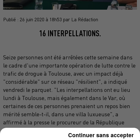
Publié : 26 juin 2020 à 18h53 par La Rédaction
16 INTERPELLATIONS.
Seize personnes ont été arrêtées cette semaine dans
le cadre d'une importante opération de lutte contre le
trafic de drogue à Toulouse, avec un impact déjà
"considérable" sur ce réseau "résilient", a indiqué
vendredi le parquet. "Les interpellations ont eu lieu
lundi à Toulouse, mais également dans le Var, où
certaines de ces personnes prenaient un repos bien
mérité semble-t-il, dans une villa luxueuse", a
affirmé à la presse le procureur de la République
Dominique Alzéari.
Continuer sans accepter