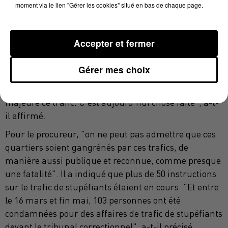
moment via le lien "Gérer les cookies" situé en bas de chaque page.
Nelson Bouard, directeur départemental de la
sécurité publique en Haute-Garonne, soulignant que
pendant plus de deux ans, "le trafic (de stupéfiant)
Accepter et fermer
dans le quartier des Izard a été résilient, a résisté à
d'autres procédures et à bien des actions faites sur la
Gérer mes choix
voie publique". "Malgré tous les efforts entrepris, les
services ne parvenaient pas à mettre en difficulté
majeure ce trafic. C'est aujourd'hui chose faite", a-t-
il affirmé.
Pour le procureur, "on ne peut pas admettre que ces
quartiers soient gangrénés par ces trafics, de
manière aussi publique et reconnue, comme presque
une fatalité". Il a indiqué que plus de 50 instructions
sur le trafic de stupéfiants étaient en cours. "Et entre
le 16 mars et fin mai, 103 personnes ont été
condamnées pour des affaires de trafic de stupéfiants
devant le tribunal correctionnel", a-t-il précisé.