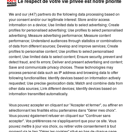
Le respect de votre vie privée est notre priorité
Publié : 23 janvier 2023 à 11h54 par La Rédaction
We and
our (447) partners
do the following data processing based on
your consent and/or our legitimate interest: Store and/or access
Il était 9h31 précise quand les sapeurs-pompiers du
information on a device; Use limited data to select advertising; Create
profiles for personalised advertising; Use profiles to select personalised
SDIS31 ont été alertés. Ce dimanche 22 janvier au
advertising; Measure advertising performance; Measure content
matin, un feu de combles s'est déclenché au 20 rue
performance; Understand audiences through statistics or combinations
of data from different sources; Develop and improve services; Create
du Commissaire Philippe, un immeuble historique
profiles to personalise content; Use profiles to select personalised
situé au centre-ville de Toulouse. Au total : 23
content; Use limited data to select content; Ensure security, prevent and
detect fraud, and fix errors; Deliver and present advertising and content;
sapeurs-pompiers et quatre véhicules ont été
Save and communicate privacy choices. These technologies may
déployés sur les lieux. Le feu était généralisé sur un
process personal data such as IP address and browsing data to offer
following functionalities: Identify devices based on information actively
bâtiment R+2. "Deux lances dont une sur un véhicule
requested; Use precise geolocation data; Match and combine data from
échelle ont été mises en oeuvre pour éviter la
other data sources; Link different devices; Identify devices based on
propagation aux immeubles mitoyens", précise le
information transmitted automatically.
SDIS31. Après plusieurs heures à lutter contre les
Vous pouvez accepter en cliquant sur "Accepter et fermer", ou affiner en
flammes, les sapeurs-pompiers sont finalement
sélectionnant les finalités et/ou partenaires dans "Gérer mes choix".
Vous pouvez également refuser en cliquant sur "Continuer sans
parvenus à les éteindres en début d'après-midi.
accepter". Vos préférences ne s'appliqueront que pour ce site. Vous
Aucune victime n'est à déplorer. Les raisons de
pouvez mettre à jour vos choix, ou retirer votre consentement à tout
moment via le lien "Gérer les cookies" situé en bas de chaque page.