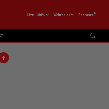
Live :
100%
Webradios
Podcasts
CT