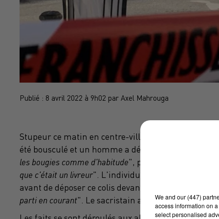
Publié : 8 avril 2022 à 9h02 par Axel Mahrouga
Stupeur ce matin en centre-ville de Toulouse
(Haut
été bousculé et un homme a déposé un colis suspect 
les bougies comme d'habitude
", précise-t-il, lorsqu'
que c'était un livreur
". L'individu est entré depuis la 
avant de déposer ce colis devant les marches de l'au
We and
our (447) partn
parti en courant
". Le sacristain a alors fait évacuer 
access information on a 
select personalised ad
Les faits se sont déroulés aux alentours de 8h30. L