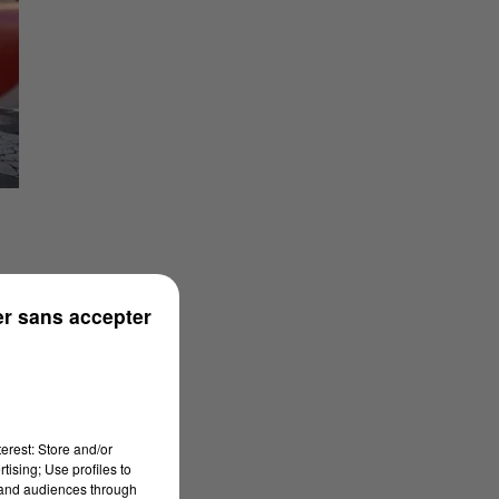
 a
r sans accepter
r
dit
t
erest: Store and/or
tising; Use profiles to
tand audiences through
ui