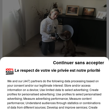
Continuer sans accepter
Publié : 10 novembre 2021 à 11h24 par La Rédaction
Le respect de votre vie privée est notre priorité
We and
our (447) partners
do the following data processing based on
your consent and/or our legitimate interest: Store and/or access
Au moins trois chiens se seraient fait tirer dessus
information on a device; Use limited data to select advertising; Create
dans le quartier Ginestous-Sesquières à Toulouse, en
profiles for personalised advertising; Use profiles to select personalised
advertising; Measure advertising performance; Measure content
quelques mois. Ces incidents se sont tous produits à
performance; Understand audiences through statistics or combinations
proximité d’une vieille ferme.
of data from different sources; Develop and improve services; Create