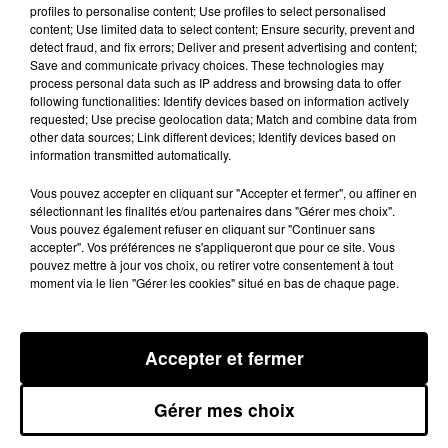
profiles to personalise content; Use profiles to select personalised
Le dernier en date s’est produit le 27 octobre dernier.
content; Use limited data to select content; Ensure security, prevent and
detect fraud, and fix errors; Deliver and present advertising and content;
Stéphanie Gomar a failli perdre sa chienne, Roxie,
Save and communicate privacy choices. These technologies may
durant leur balade habituelle en bord de Garonne.
process personal data such as IP address and browsing data to offer
Lorsque sa chienne est partie vers les buissons
following functionalities: Identify devices based on information actively
requested; Use precise geolocation data; Match and combine data from
entourant la ferme, Stéphanie Gomar a entendu des
other data sources; Link different devices; Identify devices based on
coups de feu.
”J’étais terrorisée, surtout que j’ai reconnu
information transmitted automatically.
les cris de ma chienne. Je l’ai vu revenir en courant
Vous pouvez accepter en cliquant sur "Accepter et fermer", ou affiner en
couverte de sang”
dit-elle avec encore un peu
sélectionnant les finalités et/ou partenaires dans "Gérer mes choix".
Vous pouvez également refuser en cliquant sur "Continuer sans
d’inquiétude dans sa voix. Heureusement, la
accepter". Vos préférences ne s'appliqueront que pour ce site. Vous
maîtresse de Roxie l’a amené aux urgences au plus
pouvez mettre à jour vos choix, ou retirer votre consentement à tout
vite et celle-ci a pu s’en sortir. Suite à cet événement,
moment via le lien "Gérer les cookies" situé en bas de chaque page.
Stéphanie Gomar a porté plainte contre X.
Céline Gardel, La présidente de l’association “4
Accepter et fermer
Pattounes”, qui vient en aide aux animaux
maltraités, s’est aussi associée à la plainte. Stéphanie
Gérer mes choix
Gomar est bien déterminée à mettre la main sur